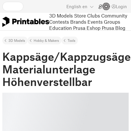
English
en
Login
3D Models
Store
Clubs
Community
Contests
Brands
Events
Groups
Education
Prusa Eshop
Prusa Blog
3D Models
Hobby & Makers
Tools
Kappsäge/Kappzugsäge
Materialunterlage
Höhenverstellbar