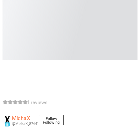
1 reviews
MichaX
Follow
Following
@MichaX_87441
16