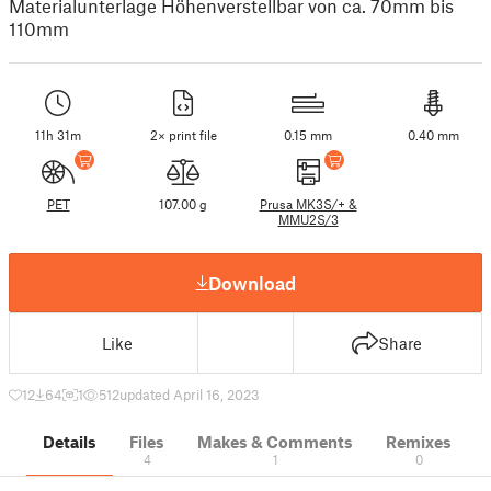
Materialunterlage Höhenverstellbar von ca. 70mm bis
110mm
11h 31m
2× print file
0.15 mm
0.40 mm
PET
107.00 g
Prusa MK3S/+ &
MMU2S/3
Download
Like
Share
12
64
1
512
updated April 16, 2023
Details
Files
Makes & Comments
Remixes
4
1
0