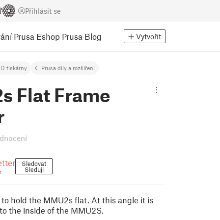
Přihlásit se
ání
Prusa Eshop
Prusa Blog
Vytvořit
D tiskárny
Prusa díly a rozšíření
 Flat Frame
r
dnocení
tter
Sledovat
Sleduji
r
 to hold the MMU2s flat. At this angle it is
into the inside of the MMU2S.