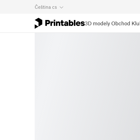
Čeština
cs
3D modely
Obchod
Klu