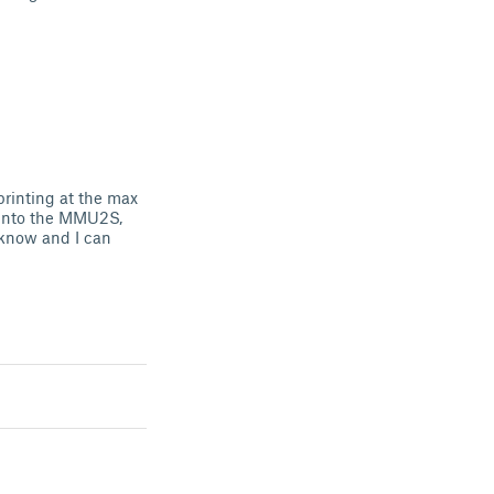
printing at the max
 into the MMU2S,
e know and I can