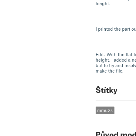
height.
I printed the part o
Edit: With the flat
height. I added a n
but to try and resol
make the file.
Štítky
mmu2s
Původ mod