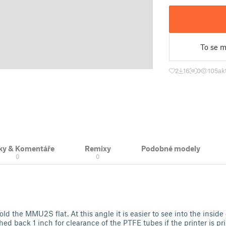
To se mi
2
16
0
105
ak
ky & Komentáře
Remixy
Podobné modely
0
0
hold the MMU2S flat. At this angle it is easier to see into the insi
d back 1 inch for clearance of the PTFE tubes if the printer is pri