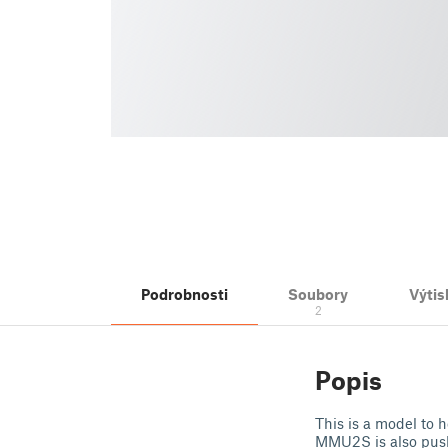
Podrobnosti
Soubory
Výtis
2
Popis
This is a model to 
MMU2S is also pushe