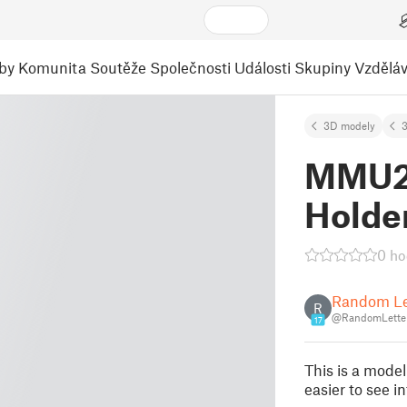
by
Komunita
Soutěže
Společnosti
Události
Skupiny
Vzděláv
3D modely
3
MMU2s
Holde
0 ho
Random Le
R
@RandomLette
17
This is a model
easier to see 