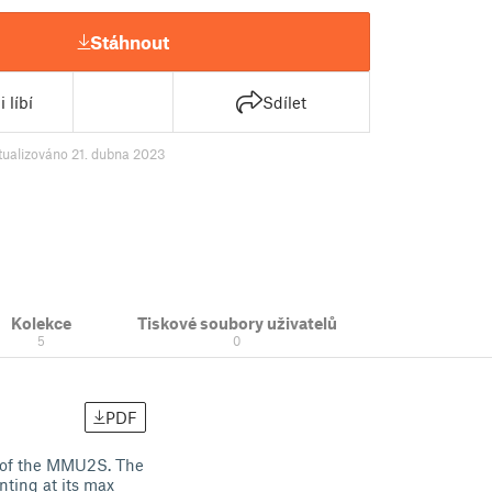
Stáhnout
 líbí
Sdílet
tualizováno 21. dubna 2023
Kolekce
Tiskové soubory uživatelů
5
0
PDF
de of the MMU2S. The
nting at its max