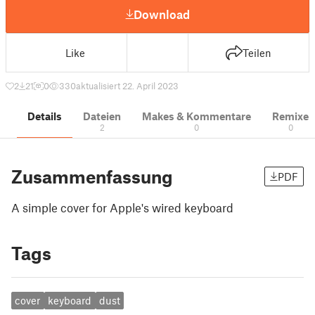
Download
Like
Teilen
2
21
0
330
aktualisiert 22. April 2023
Details
Dateien
Makes & Kommentare
Remixe
2
0
0
Zusammenfassung
PDF
A simple cover for Apple's wired keyboard
Tags
cover
keyboard
dust