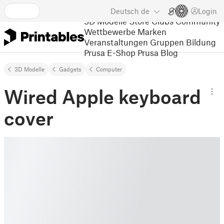
Deutsch
de
Login
3D Modelle
Store
Clubs
Community
Wettbewerbe
Marken
Veranstaltungen
Gruppen
Bildung
Prusa E-Shop
Prusa Blog
3D Modelle
Gadgets
Computer
Wired Apple keyboard
cover