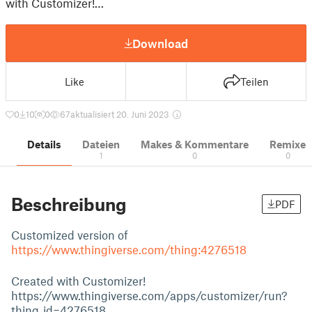
with Customizer!…
Download
Like
Teilen
0
10
0
67
aktualisiert 20. Juni 2023
Details
Dateien
Makes & Kommentare
Remixe
1
0
0
Beschreibung
PDF
Customized version of
https://www.thingiverse.com/thing:4276518
Created with Customizer!
https://www.thingiverse.com/apps/customizer/run?
thing_id=4276518