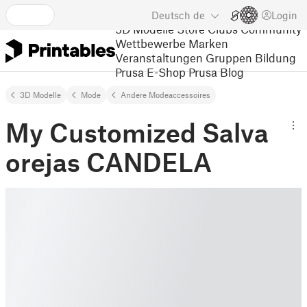
Deutsch
de
Login
3D Modelle
Store
Clubs
Community
Wettbewerbe
Marken
Veranstaltungen
Gruppen
Bildung
Prusa E-Shop
Prusa Blog
3D Modelle
Mode
Andere Modeaccessoires
My Customized Salva
orejas CANDELA