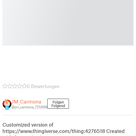
0 Bewertungen
JM_Carmona
Folgen
Folgend
@jm_carmona_725898
6
Customized version of
https://www.thingiverse.com/thing:4276518 Created