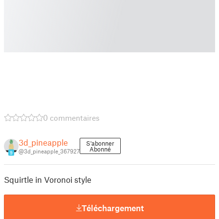
0 commentaires
3d_pineapple
S'abonner
Abonné
@3d_pineapple_367927
9
Squirtle in Voronoi style
Téléchargement