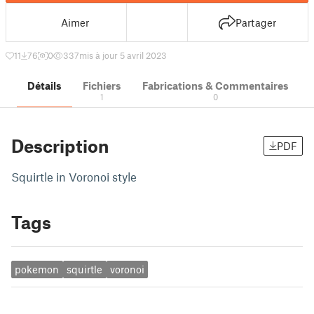
Aimer
Partager
11
76
0
337
mis à jour 5 avril 2023
Détails
Fichiers
Fabrications & Commentaires
1
0
Description
PDF
Squirtle in Voronoi style
Tags
pokemon
squirtle
voronoi