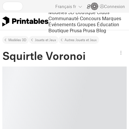
Français
fr
Connexion
Modèles 3D
Boutique
Clubs
Communauté
Concours
Marques
Événements
Groupes
Éducation
Boutique Prusa
Prusa Blog
Modèles 3D
Jouets et Jeux
Autres Jouets et Jeux
Squirtle Voronoi