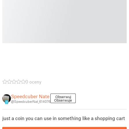
0 oceny
Speedcuber Nate
Obserwuj
Obserwuje
@SpeedcuberNat_614076
7
just a coin you can use in something like a shopping cart