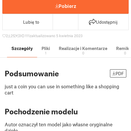
Pobierz
Lubię to
Udostępnij
2
25
0
111
zaktualizowano 5 kwietnia 2023
Szczegóły
Pliki
Realizacje i Komentarze
Remik
1
0
0
Podsumowanie
PDF
just a coin you can use in something like a shopping
cart
Pochodzenie modelu
Autor oznaczył ten model jako własne oryginalne
dzieło.