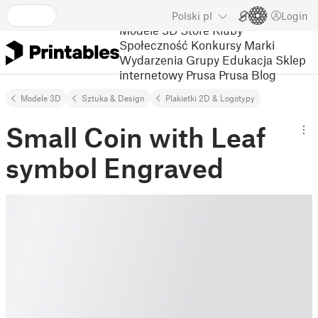
Polski
pl
Login
Modele 3D
Store
Kluby
Społeczność
Konkursy
Marki
Wydarzenia
Grupy
Edukacja
Sklep
internetowy Prusa
Prusa Blog
Modele 3D
Sztuka & Design
Plakietki 2D & Logotypy
Small Coin with Leaf
symbol Engraved