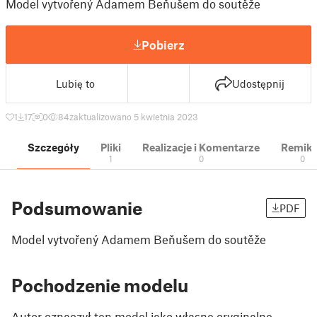
Model vytvořený Adamem Beňušem do soutěže
Pobierz
Lubię to
Udostępnij
1
17
0
84
zaktualizowano 5 kwietnia 2023
Szczegóły
Pliki
Realizacje i Komentarze
Remik
1
0
0
Podsumowanie
PDF
Model vytvořený Adamem Beňušem do soutěže
Pochodzenie modelu
Autor oznaczył ten model jako własne oryginalne