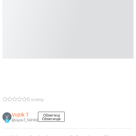
0 oceny
Vojtík T
Obserwuj
V
Obserwuje
@VojtikT_748160
2