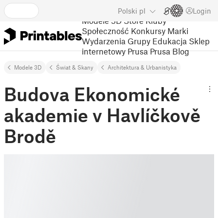
Polski
pl
Login
Modele 3D
Store
Kluby
Społeczność
Konkursy
Marki
Wydarzenia
Grupy
Edukacja
Sklep
internetowy Prusa
Prusa Blog
Modele 3D
Świat & Skany
Architektura & Urbanistyka
Budova Ekonomické
akademie v Havlíčkově
Brodě