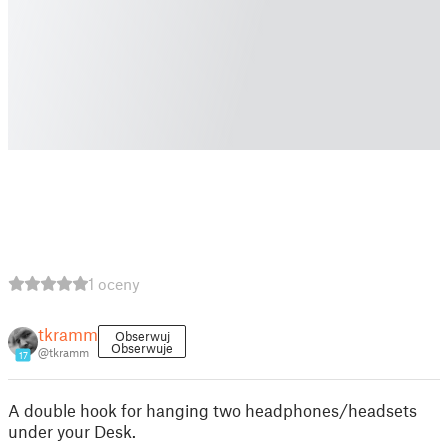
1 oceny
tkramm
Obserwuj
Obserwuje
@tkramm
17
A double hook for hanging two headphones/headsets
under your Desk.