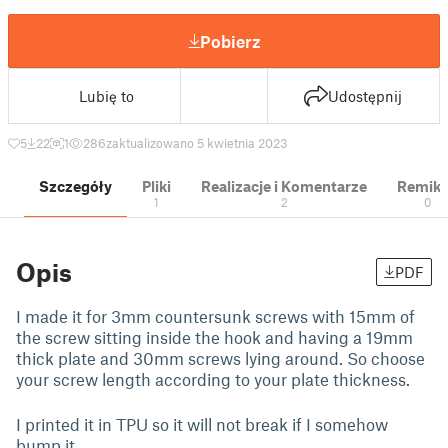
Pobierz
Lubię to
Udostępnij
5
22
1
286
zaktualizowano 5 kwietnia 2023
Szczegóły
Pliki
Realizacje i Komentarze
Remik
1
2
0
Opis
PDF
I made it for 3mm countersunk screws with 15mm of
the screw sitting inside the hook and having a 19mm
thick plate and 30mm screws lying around. So choose
your screw length according to your plate thickness.
I printed it in TPU so it will not break if I somehow
bump it.