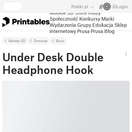
Polski
pl
Login
Modele 3D
Store
Kluby
Społeczność
Konkursy
Marki
Wydarzenia
Grupy
Edukacja
Sklep
internetowy Prusa
Prusa Blog
Modele 3D
Domowe
Biuro
Under Desk Double
Headphone Hook