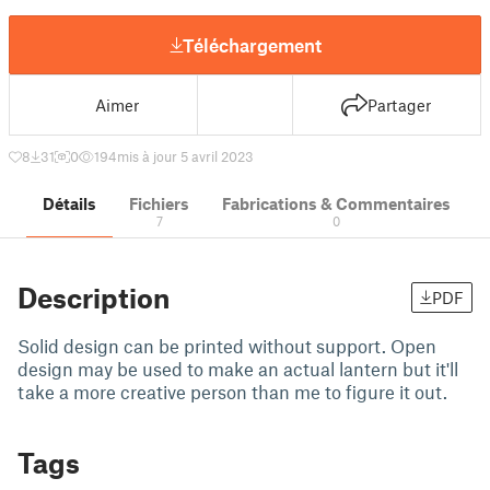
Téléchargement
Aimer
Partager
8
31
0
194
mis à jour 5 avril 2023
Détails
Fichiers
Fabrications & Commentaires
7
0
Description
PDF
Solid design can be printed without support. Open
design may be used to make an actual lantern but it'll
take a more creative person than me to figure it out.
Tags