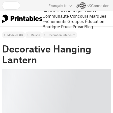
Français
fr
Connexion
Modèles 3D
Boutique
Clubs
Communauté
Concours
Marques
Événements
Groupes
Éducation
Boutique Prusa
Prusa Blog
Modèles 3D
Maison
Décoration Intérieure
Decorative Hanging
Lantern