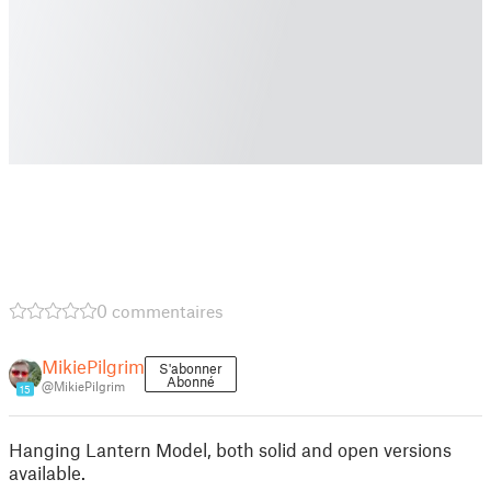
0 commentaires
MikiePilgrim
S'abonner
Abonné
@MikiePilgrim
15
Hanging Lantern Model, both solid and open versions
available.