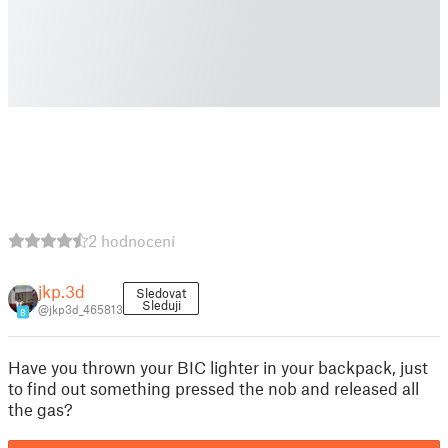
2 hodnocení
jkp.3d
Sledovat
Sleduji
@jkp3d_465813
8
Have you thrown your BIC lighter in your backpack, just
to find out something pressed the nob and released all
the gas?