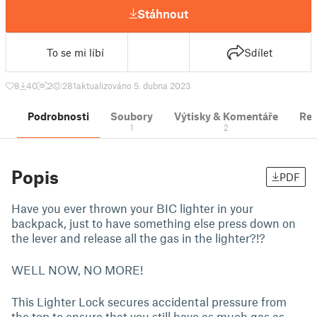
Stáhnout
To se mi líbí
Sdílet
8
40
2
281
aktualizováno 5. dubna 2023
Podrobnosti
Soubory
Výtisky & Komentáře
Re
1
2
Popis
PDF
Have you ever thrown your BIC lighter in your
backpack, just to have something else press down on
the lever and release all the gas in the lighter?!?
WELL NOW, NO MORE!
This Lighter Lock secures accidental pressure from
the top to ensure that you still have as much gas as