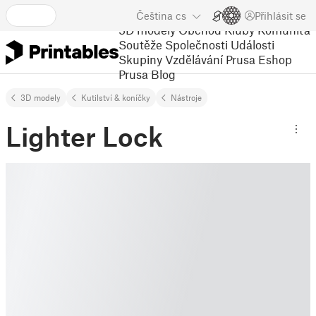
Čeština
cs
Přihlásit se
3D modely
Obchod
Kluby
Komunita
Soutěže
Společnosti
Události
Skupiny
Vzdělávání
Prusa Eshop
Prusa Blog
3D modely
Kutilství & koníčky
Nástroje
Lighter Lock