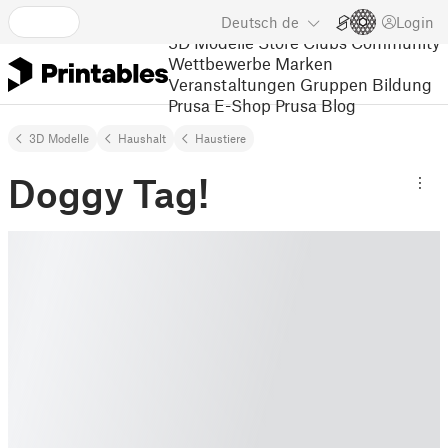
Deutsch
de
Login
3D Modelle
Store
Clubs
Community
Wettbewerbe
Marken
Veranstaltungen
Gruppen
Bildung
Prusa E-Shop
Prusa Blog
3D Modelle
Haushalt
Haustiere
Doggy Tag!