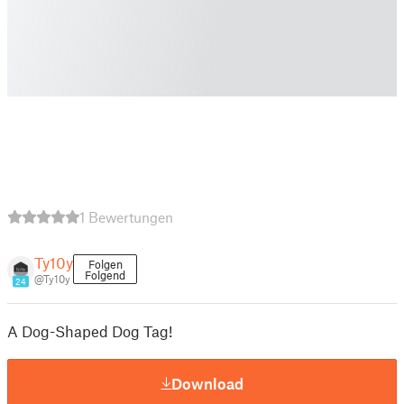
1 Bewertungen
Ty10y
Folgen
Folgend
@Ty10y
24
A Dog-Shaped Dog Tag!
Download