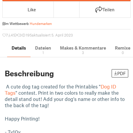
Like
Teilen
Im Wettbewerb
Hundemarken
7
45
3
195
aktualisiert 5. April 2023
Details
Dateien
Makes & Kommentare
Remixe
1
3
0
Beschreibung
PDF
A cute dog tag created for the Printables "
Dog ID
Tags
" contest. Print in two colors to really make the
detail stand out! Add your dog's name or other info to
the back of the tag!
Happy Printing!
- Ty10y