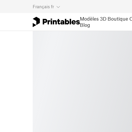
Français
fr
Modèles 3D
Boutique
C
Blog