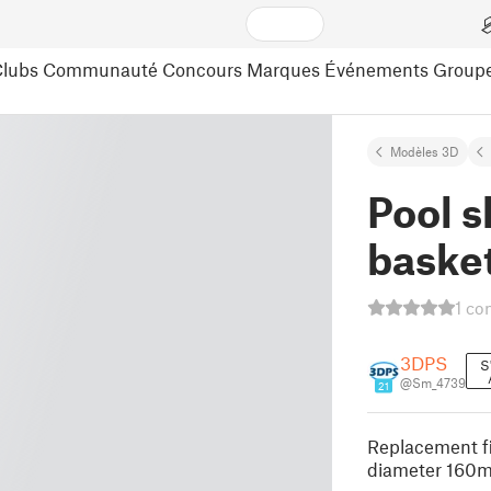
lubs
Communauté
Concours
Marques
Événements
Group
Modèles 3D
Pool s
baske
1 co
3DPS
S
@Sm_4739
21
Replacement fi
diameter 160m