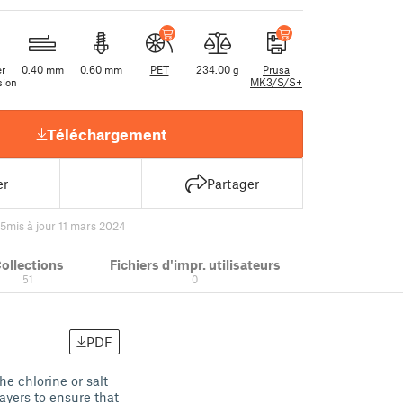
er
0.40 mm
0.60 mm
PET
234.00 g
Prusa
sion
MK3/S/S+
Téléchargement
er
Partager
55
mis à jour 11 mars 2024
ollections
Fichiers d'impr. utilisateurs
51
0
PDF
e chlorine or salt
layers to ensure that