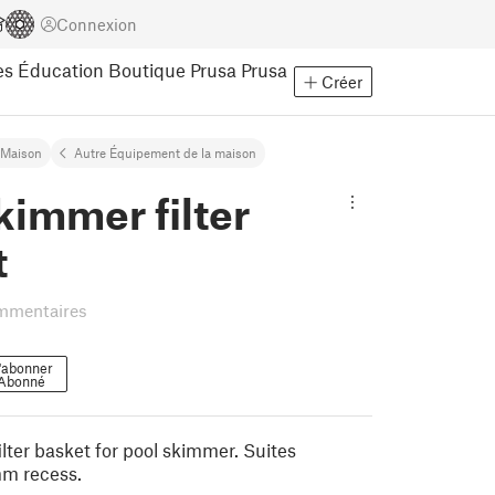
Connexion
es
Éducation
Boutique Prusa
Prusa
Créer
Maison
Autre Équipement de la maison
kimmer filter
t
mmentaires
'abonner
Abonné
lter basket for pool skimmer. Suites
m recess.