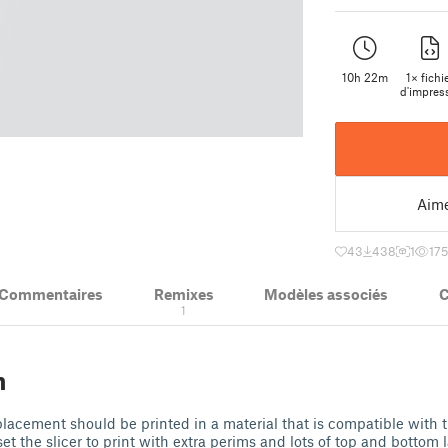
10h 22m
1× fichi
d'impres
Aim
43
438
1
17
& Commentaires
Remixes
Modèles associés
C
1
1
n
acement should be printed in a material that is compatible with th
 set the slicer to print with extra perims and lots of top and bottom 