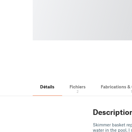
Détails
Fichiers
Fabrications 
2
Descriptio
Skimmer basket repl
water in the pool. I