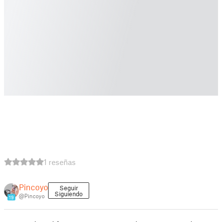
1 reseñas
Pincoyo
Seguir
Siguiendo
@Pincoyo
19