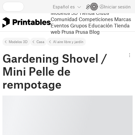
Español
es
Iniciar sesión
Modelos 3D
Tienda
Clubs
Comunidad
Competiciones
Marcas
Eventos
Grupos
Educación
Tienda
web Prusa
Prusa Blog
Modelos 3D
Casa
Al aire libre y jardín
Gardening Shovel /
Mini Pelle de
rempotage