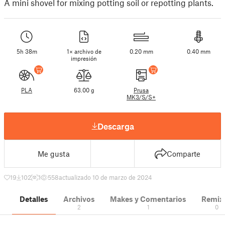
A mini shovel for mixing potting soil or repotting plants.
5h 38m
1× archivo de
0.20 mm
0.40 mm
impresión
PLA
63.00 g
Prusa
MK3/S/S+
Descarga
Me gusta
Comparte
19
102
1
558
actualizado 10 de marzo de 2024
Detalles
Archivos
Makes y Comentarios
Remix
2
1
0