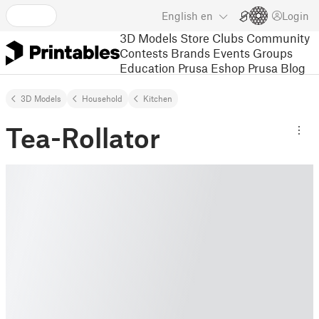
English
en
Login
3D Models
Store
Clubs
Community
Contests
Brands
Events
Groups
Education
Prusa Eshop
Prusa Blog
3D Models
Household
Kitchen
Tea-Rollator