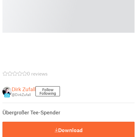
0 reviews
Dirk Zufall
Follow
Following
@DirkZufall
23
Übergroßer Tee-Spender
Download