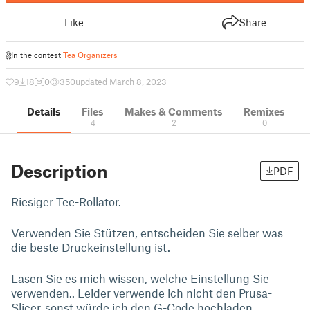
Like
Share
In the contest
Tea Organizers
9
18
0
350
updated March 8, 2023
Details
Files
Makes & Comments
Remixes
4
2
0
Description
PDF
Riesiger Tee-Rollator.
Verwenden Sie Stützen, entscheiden Sie selber was
die beste Druckeinstellung ist.
Lasen Sie es mich wissen, welche Einstellung Sie
verwenden.. Leider verwende ich nicht den Prusa-
Slicer, sonst würde ich den G-Code hochladen,