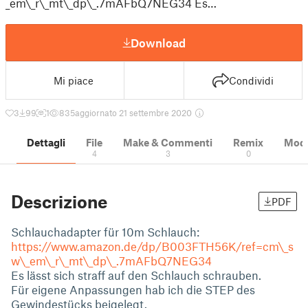
_em\_r\_mt\_dp\_.7mAFbQ7NEG34 Es…
Download
Mi piace
Condividi
3
99
1
835
aggiornato 21 settembre 2020
Dettagli
File
Make & Commenti
Remix
Model
4
3
0
Descrizione
PDF
Schlauchadapter für 10m Schlauch:
https://www.amazon.de/dp/B003FTH56K/ref=cm\_s
w\_em\_r\_mt\_dp\_.7mAFbQ7NEG34
Es lässt sich straff auf den Schlauch schrauben.
Für eigene Anpassungen hab ich die STEP des
Gewindestücks beigelegt.