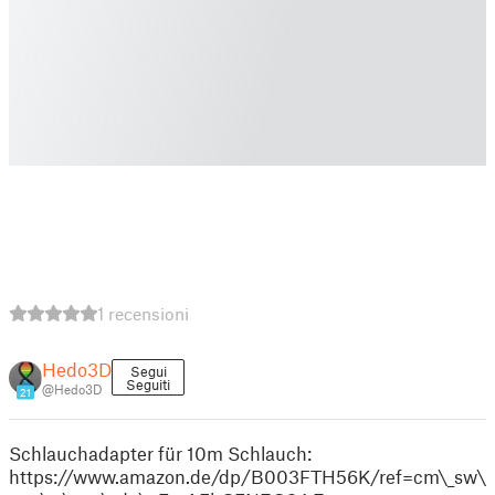
1 recensioni
Hedo3D
Segui
Seguiti
@Hedo3D
21
Schlauchadapter für 10m Schlauch:
https://www.amazon.de/dp/B003FTH56K/ref=cm\_sw\