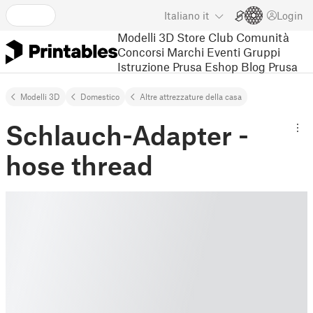
Italiano
it
Login
Modelli 3D
Store
Club
Comunità
Concorsi
Marchi
Eventi
Gruppi
Istruzione
Prusa Eshop
Blog Prusa
Modelli 3D
Domestico
Altre attrezzature della casa
Schlauch-Adapter -
hose thread