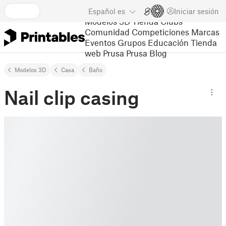
Español
es
Iniciar sesión
Modelos 3D
Tienda
Clubs
Comunidad
Competiciones
Marcas
Eventos
Grupos
Educación
Tienda
web Prusa
Prusa Blog
Modelos 3D
Casa
Baño
Nail clip casing