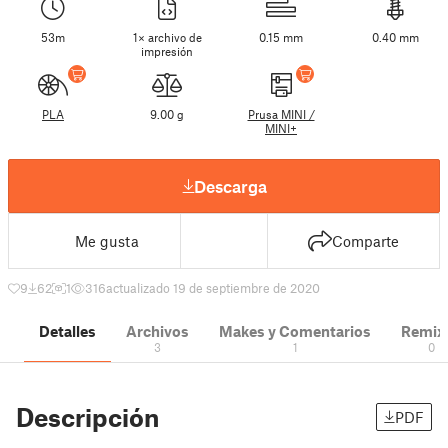
53m
1× archivo de
0.15 mm
0.40 mm
impresión
PLA
9.00 g
Prusa MINI /
MINI+
Descarga
Me gusta
Comparte
9
62
1
316
actualizado 19 de septiembre de 2020
Detalles
Archivos
Makes y Comentarios
Remix
3
1
0
Descripción
PDF