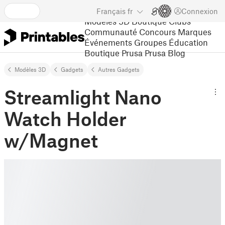
Français
fr
Connexion
Modèles 3D
Boutique
Clubs
Communauté
Concours
Marques
Événements
Groupes
Éducation
Boutique Prusa
Prusa Blog
Modèles 3D
Gadgets
Autres Gadgets
Streamlight Nano
Watch Holder
w/Magnet