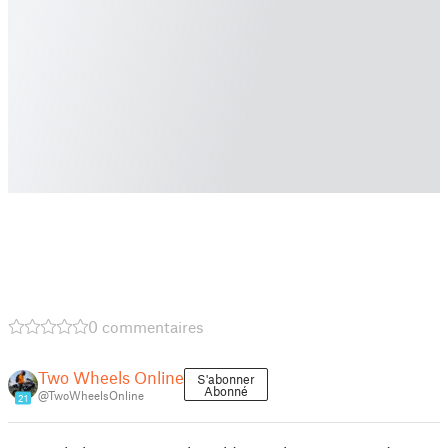
0 commentaires
Two Wheels Online
S'abonner
Abonné
@TwoWheelsOnline
21