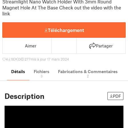
Streamlight Nano Watch Holder With 3mm Round
Magnet Hole At The Base Check out the video with the
link
Téléchargement
Aimer
Partager
4
18
0
277
mis à jour 17 mars 2024
Détails
Fichiers
Fabrications & Commentaires
3
2
Description
PDF