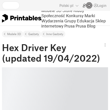
Polski
pl
Login
Modele 3D
Store
Kluby
Społeczność
Konkursy
Marki
Wydarzenia
Grupy
Edukacja
Sklep
internetowy Prusa
Prusa Blog
Modele 3D
Gadżety
Inne Gadżety
Hex Driver Key
(updated 19/04/2022)