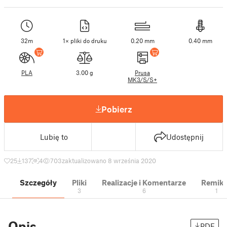
32m
1× pliki do druku
0.20 mm
0.40 mm
PLA
3.00 g
Prusa
MK3/S/S+
Pobierz
Lubię to
Udostępnij
25
137
4
703
zaktualizowano 8 września 2020
Szczegóły
Pliki
Realizacje i Komentarze
Remik
3
6
1
Opis
PDF