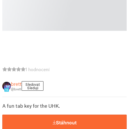
1 hodnocení
brett
Sledovat
Sleduji
@brett
19
A fun tab key for the UHK.
Stáhnout