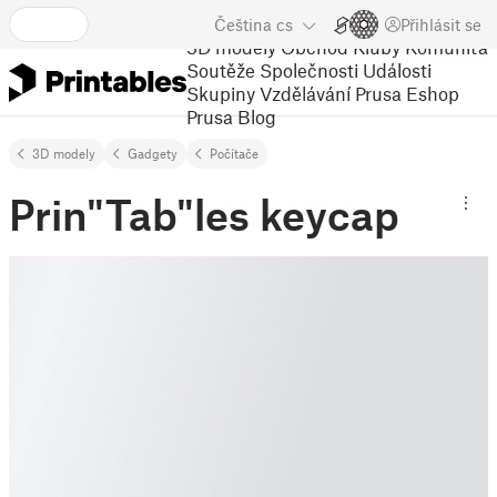
Čeština
cs
Přihlásit se
3D modely
Obchod
Kluby
Komunita
Soutěže
Společnosti
Události
Skupiny
Vzdělávání
Prusa Eshop
Prusa Blog
3D modely
Gadgety
Počítače
Prin"Tab"les keycap