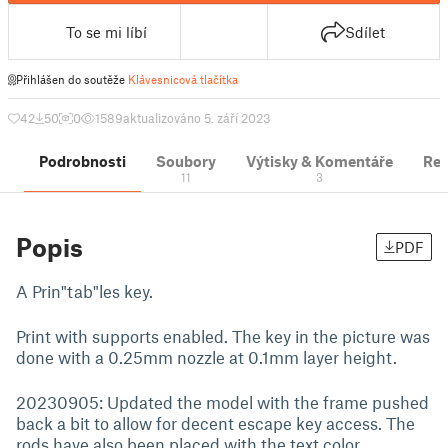
To se mi líbí
Sdílet
Přihlášen do soutěže
Klávesnicová tlačítka
42
50
0
1589
aktualizováno 5. září 2023
Podrobnosti
Soubory
Výtisky & Komentáře
Re
11
3
Popis
PDF
A Prin"tab"les key.
Print with supports enabled. The key in the picture was
done with a 0.25mm nozzle at 0.1mm layer height.
20230905: Updated the model with the frame pushed
back a bit to allow for decent escape key access. The
rods have also been placed with the text color.