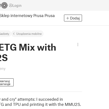
Login
Sklep internetowy Prusa
Prusa
Dodaj
Gadżety
Urządzenia mobilne
ETG Mix with
2S
eny
serwuj
serwuje
y and cry" attempts: I succeeded in
G and TPU and printing it with the MMU2S.