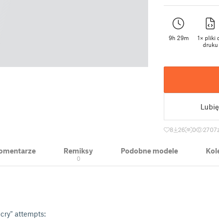
9h 29m
1× pliki 
druku
Lubię
8
26
0
2707
 Komentarze
Remiksy
Podobne modele
Kol
0
 cry" attempts: