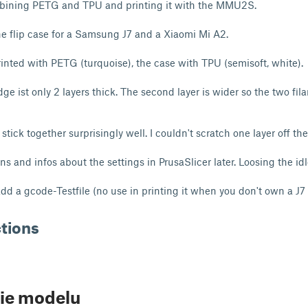
bining PETG and TPU and printing it with the MMU2S.
e flip case for a Samsung J7 and a Xiaomi Mi A2.
printed with PETG (turquoise), the case with TPU (semisoft, white).
e ist only 2 layers thick. The second layer is wider so the two fil
ck together surprisingly well. I couldn't scratch one layer off the
ons and infos about the settings in PrusaSlicer later. Loosing the idl
dd a gcode-Testfile (no use in printing it when you don't own a J7 a
ctions
ie modelu