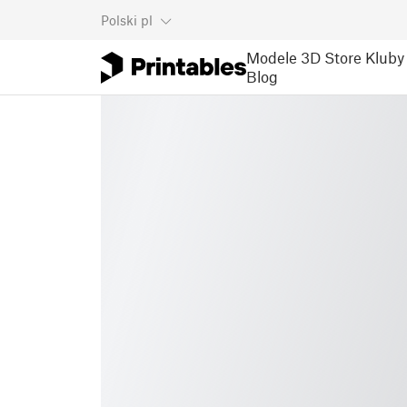
Polski
pl
Modele 3D
Store
Kluby
Blog