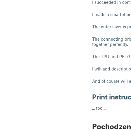
I succeeded in com
I made a smartphon
The outer layer is 
The connecting bridg
together perfectly.
The TPU and PETG sti
I will add descripti
And of course will a
Print instru
... tbc ...
Pochodzen