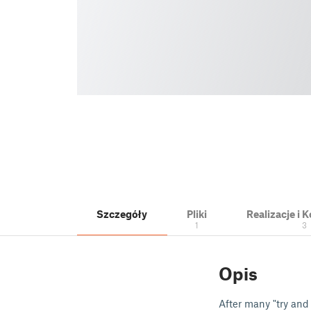
Szczegóły
Pliki
Realizacje i
1
3
Opis
After many "try and