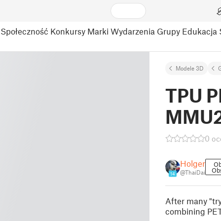
Społeczność
Konkursy
Marki
Wydarzenia
Grupy
Edukacja
Modele 3D
TPU P
MMU
0 oc
Holger
Ob
Ob
@ThaiDai
14
After many "tr
combining PET