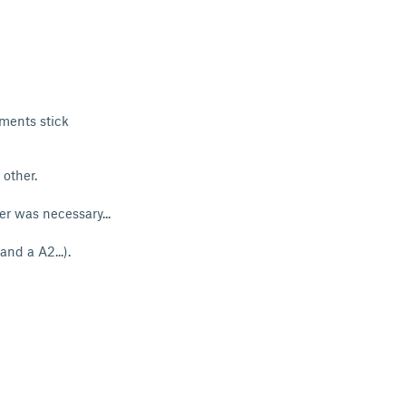
aments stick
 other.
er was necessary...
nd a A2...).