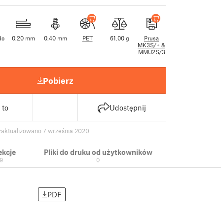
do
0.20 mm
0.40 mm
PET
61.00 g
Prusa
MK3S/+ &
MMU2S/3
Pobierz
 to
Udostępnij
zaktualizowano 7 września 2020
ekcje
Pliki do druku od użytkowników
9
0
PDF