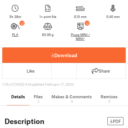
5h 38m
1× print file
0.15 mm
0.40 mm
PLA
63.00 g
Prusa MINI /
MINI+
Download
Like
Share
9
47
0
414
updated February 17, 2023
Details
Files
Makes & Comments
Remixes
2
0
0
Description
PDF