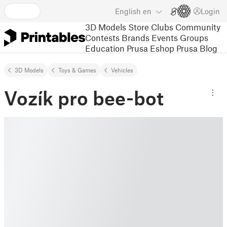
English
en
Login
3D Models
Store
Clubs
Community
Contests
Brands
Events
Groups
Education
Prusa Eshop
Prusa Blog
3D Models
Toys & Games
Vehicles
Vozík pro bee-bot