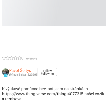
0 reviews
Pavel Šoltys
Follow
Following
@PavelSoltys_529295
15
K výukové pomůcce bee-bot jsem na stránkách
https://www.thingiverse.com/thing:4077315 našel vozík
a remixoval.