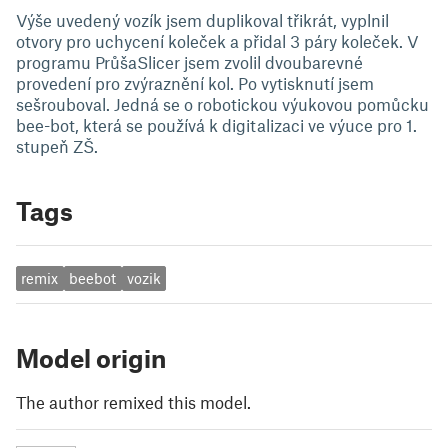
Výše uvedený vozík jsem duplikoval třikrát, vyplnil
otvory pro uchycení koleček a přidal 3 páry koleček. V
programu PrůšaSlicer jsem zvolil dvoubarevné
provedení pro zvýraznění kol. Po vytisknutí jsem
sešrouboval. Jedná se o robotickou výukovou pomůcku
bee-bot, která se používá k digitalizaci ve výuce pro 1.
stupeň ZŠ.
Tags
remix
beebot
vozik
Model origin
The author remixed this model.