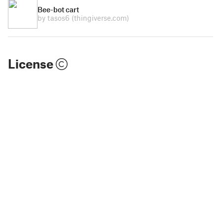
Bee-bot cart
by tasos6
(thingiverse.com)
License