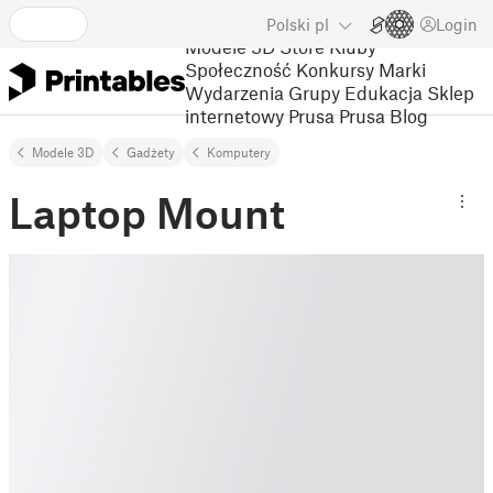
Polski
pl
Login
Modele 3D
Store
Kluby
Społeczność
Konkursy
Marki
Wydarzenia
Grupy
Edukacja
Sklep
internetowy Prusa
Prusa Blog
Modele 3D
Gadżety
Komputery
Laptop Mount