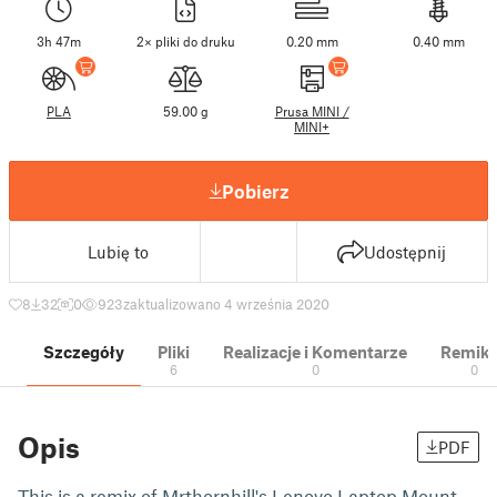
3h 47m
2× pliki do druku
0.20 mm
0.40 mm
PLA
59.00 g
Prusa MINI /
MINI+
Pobierz
Lubię to
Udostępnij
8
32
0
923
zaktualizowano 4 września 2020
Szczegóły
Pliki
Realizacje i Komentarze
Remik
6
0
0
Opis
PDF
This is a remix of Mrthornhill's Lenovo Laptop Mount,