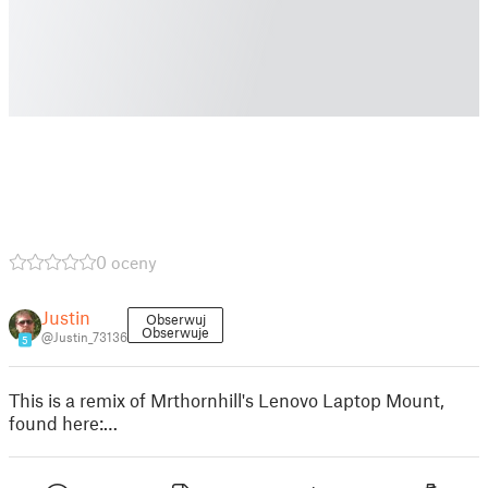
0 oceny
Justin
Obserwuj
Obserwuje
@Justin_73136
5
This is a remix of Mrthornhill's Lenovo Laptop Mount,
found here:…