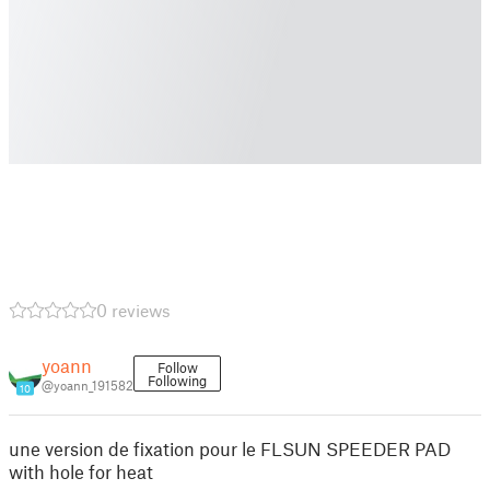
0 reviews
yoann
Follow
Following
@yoann_191582
10
une version de fixation pour le FLSUN SPEEDER PAD
with hole for heat