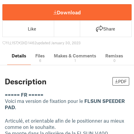
Download
Like
Share
11
157
0
1462
updated January 30, 2023
Details
Files
Makes & Comments
Remixes
6
1
0
Description
PDF
===== FR =====
Voici ma version de fixation pour le
FLSUN SPEEDER
PAD
.
Articulé, et orientable afin de le positionner au mieux
comme on le souhaite.
Se monte dans la glissière de la FLSUN V400.