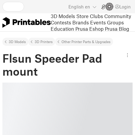
English
en
Login
3D Models
Store
Clubs
Community
Contests
Brands
Events
Groups
Education
Prusa Eshop
Prusa Blog
3D Models
3D Printers
Other Printer Parts & Upgrades
Flsun Speeder Pad
mount