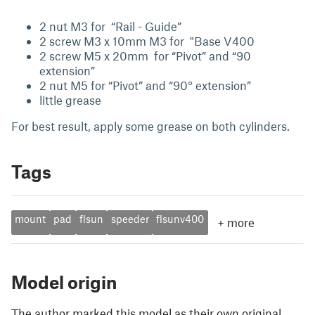
2 nut M3 for “Rail - Guide”
2 screw M3 x 10mm M3 for "Base V400
2 screw M5 x 20mm for “Pivot” and “90
extension”
2 nut M5 for “Pivot” and “90° extension”
little grease
For best result, apply some grease on both cylinders.
Tags
mount
pad
flsun
speeder
flsunv400
+
more
Model origin
The author marked this model as their own original