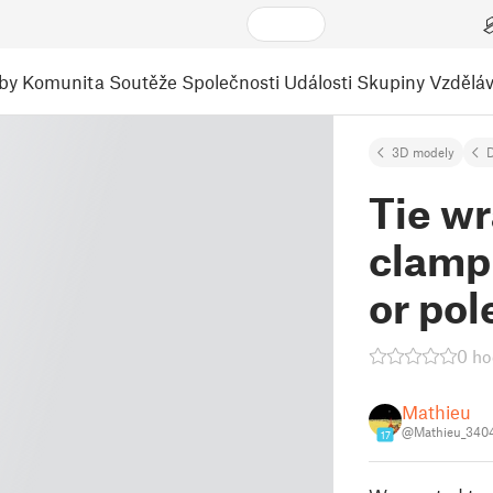
by
Komunita
Soutěže
Společnosti
Události
Skupiny
Vzděláv
3D modely
Tie wr
clamp 
or pol
0 ho
Mathieu
@Mathieu_340
17