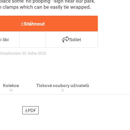
lace some 'no pooping' -sign near our park.
 clamps which can be easily tie wrapped.
Stáhnout
 líbí
Sdílet
aktualizováno 22. ledna 2023
Kolekce
Tiskové soubory uživatelů
14
0
PDF