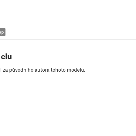
ap
elu
il za původního autora tohoto modelu.