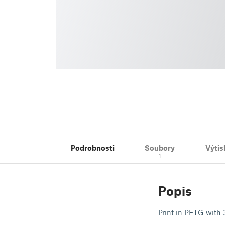
Podrobnosti
Soubory
Výtis
1
Popis
Print in PETG with 3