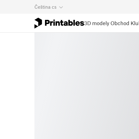
Čeština
cs
3D modely
Obchod
Klu