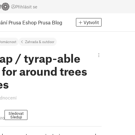
Přihlásit se
ání
Prusa Eshop
Prusa Blog
Vytvořit
Domácnost
Zahrada & outdoor
ap / tyrap-able
for around trees
es
dnocení
Sledovat
Sleduji
410