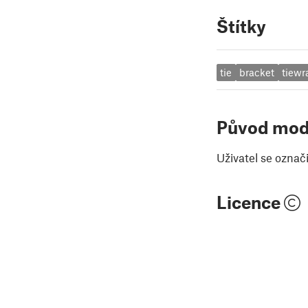
Štítky
tie
bracket
tiewr
Původ mod
Uživatel se označ
Licence