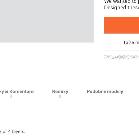
We wanted to p
Designed these
To se mi
19
46
0
547
ky & Komentáře
Remixy
Podobné modely
0
0
 or 4 layers.