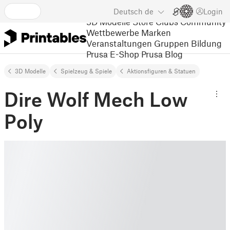
Deutsch
de
Login
3D Modelle
Store
Clubs
Community
Wettbewerbe
Marken
Veranstaltungen
Gruppen
Bildung
Prusa E-Shop
Prusa Blog
3D Modelle
Spielzeug & Spiele
Aktionsfiguren & Statuen
Dire Wolf Mech Low
Poly