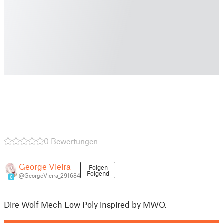
0 Bewertungen
George Vieira
Folgen
Folgend
@GeorgeVieira_291684
6
Dire Wolf Mech Low Poly inspired by MWO.