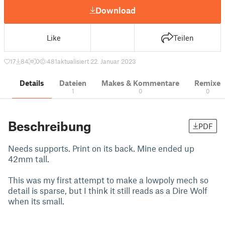
Download
Like
Teilen
17
84
0
481
aktualisiert 22. Januar 2023
Details
Dateien
Makes & Kommentare
Remixe
1
0
0
Beschreibung
PDF
Needs supports. Print on its back. Mine ended up
42mm tall.
This was my first attempt to make a lowpoly mech so
detail is sparse, but I think it still reads as a Dire Wolf
when its small.