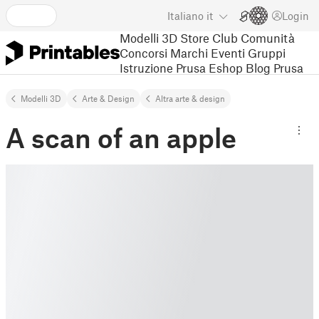
Italiano
it
Login
Modelli 3D
Store
Club
Comunità
Concorsi
Marchi
Eventi
Gruppi
Istruzione
Prusa Eshop
Blog Prusa
Modelli 3D
Arte & Design
Altra arte & design
A scan of an apple