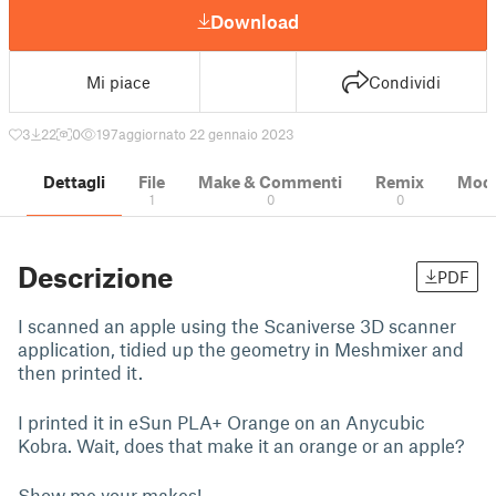
Download
Mi piace
Condividi
3
22
0
197
aggiornato 22 gennaio 2023
Dettagli
File
Make & Commenti
Remix
Model
1
0
0
Descrizione
PDF
I scanned an apple using the Scaniverse 3D scanner
application, tidied up the geometry in Meshmixer and
then printed it.
I printed it in eSun PLA+ Orange on an Anycubic
Kobra. Wait, does that make it an orange or an apple?
Show me your makes!