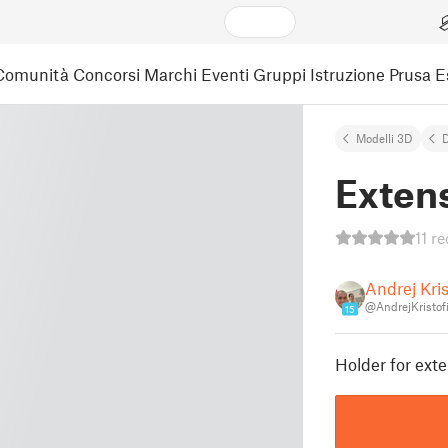
Comunità
Concorsi
Marchi
Eventi
Gruppi
Istruzione
Prusa 
Modelli 3D
Extens
11 r
Andrej Kris
@AndrejKristof
15
Holder for exte