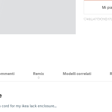
Mi pi
49
477
11
17
ommenti
Remix
Modelli correlati
R
0
e
 cord for my ikea lack enclosure...