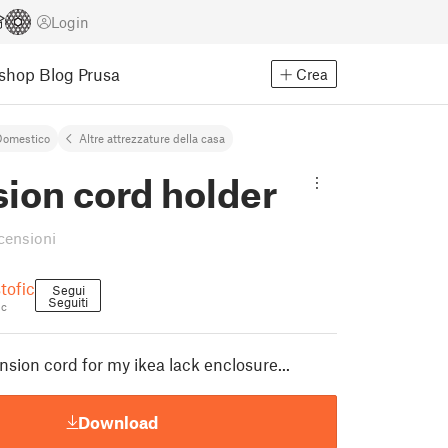
Login
Eshop
Blog Prusa
Crea
Domestico
Altre attrezzature della casa
ion cord holder
ecensioni
tofic
Segui
Seguiti
ic
nsion cord for my ikea lack enclosure...
Download