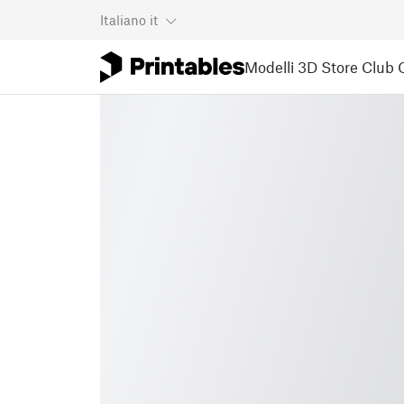
Italiano
it
Modelli 3D
Store
Club