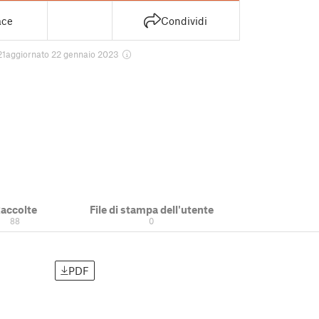
ace
Condividi
21
aggiornato 22 gennaio 2023
accolte
File di stampa dell'utente
88
0
PDF