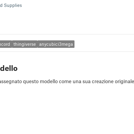
d Supplies
ncord
thingiverse
anycubici3mega
dello
assegnato questo modello come una sua creazione originale