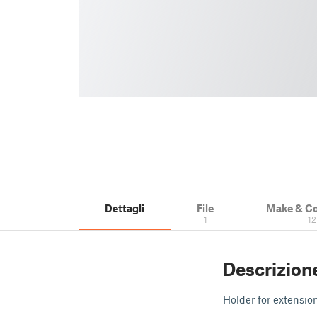
Dettagli
File
Make & C
1
12
Descrizion
Holder for extension