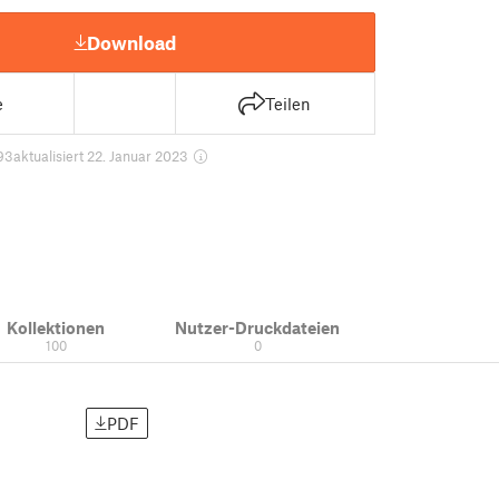
Download
e
Teilen
93
aktualisiert 22. Januar 2023
Kollektionen
Nutzer-Druckdateien
100
0
PDF