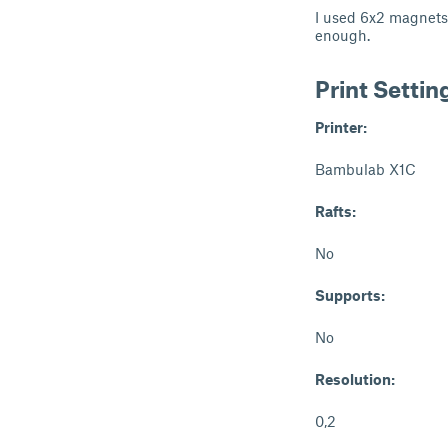
I used 6x2 magnets
enough.
Print Settin
Printer:
Bambulab X1C
Rafts:
No
Supports:
No
Resolution:
0,2