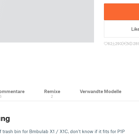
Lik
62
293
5
28
Kommentare
Remixe
Verwandte Modelle
6
2
ung
f trash bin for Bmbulab X1 / X1C, don't know if it fits for P1P