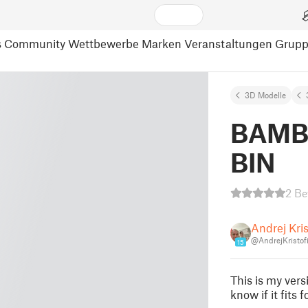
s
Community
Wettbewerbe
Marken
Veranstaltungen
Grup
3D Modelle
BAMB
BIN
2 Be
Andrej Kris
@AndrejKristof
15
This is my vers
know if it fit