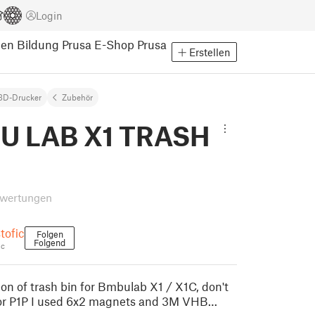
Login
pen
Bildung
Prusa E-Shop
Prusa
Erstellen
3D-Drucker
Zubehör
U LAB X1 TRASH
wertungen
tofic
Folgen
Folgend
ic
ion of trash bin for Bmbulab X1 / X1C, don't
s for P1P I used 6x2 magnets and 3M VHB…