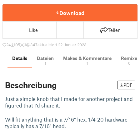
Download
Like
Teilen
24
105
1
347
aktualisiert 22. Januar 2023
Details
Dateien
Makes & Kommentare
Remixe
1
1
0
Beschreibung
PDF
Just a simple knob that I made for another project and
figured that I'd share it.
Will fit anything that is a 7/16" hex, 1/4-20 hardware
typically has a 7/16" head.