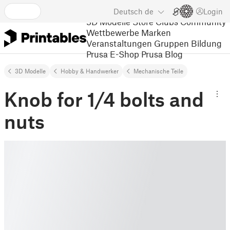
Deutsch
de
Login
3D Modelle
Store
Clubs
Community
Wettbewerbe
Marken
Veranstaltungen
Gruppen
Bildung
Prusa E-Shop
Prusa Blog
3D Modelle
Hobby & Handwerker
Mechanische Teile
Knob for 1/4 bolts and
nuts