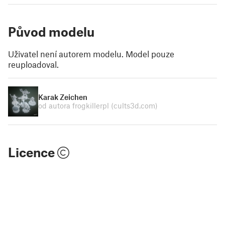
Původ modelu
Uživatel není autorem modelu. Model pouze
reuploadoval.
Karak Zeichen
od autora frogkillerpl
(cults3d.com)
Licence