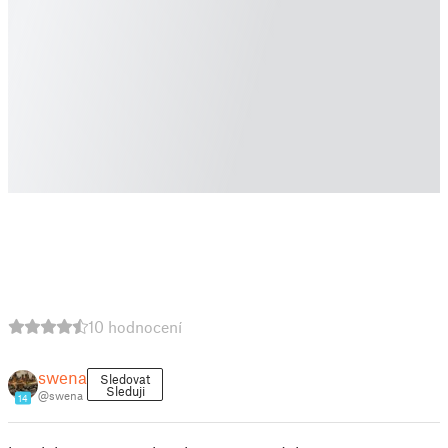
10 hodnocení
swena
Sledovat
Sleduji
@swena
14