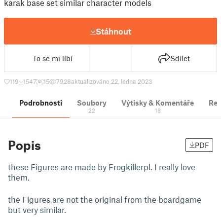
karak base set similar character models
Stáhnout
To se mi líbí
Sdílet
119
1547
15
7928
aktualizováno 22. ledna 2023
Podrobnosti
Soubory
Výtisky & Komentáře
Re
22
18
Popis
PDF
these Figures are made by Frogkillerpl. I really love
them.
the Figures are not the original from the boardgame
but very similar.