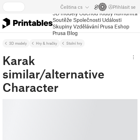
Čeština
cs
Přihlásit se
3D modely
Obchod
Kluby
Komunita
Soutěže
Společnosti
Události
Skupiny
Vzdělávání
Prusa Eshop
Prusa Blog
3D modely
Hry & hračky
Stolní hry
Karak
similar/alternative
Character