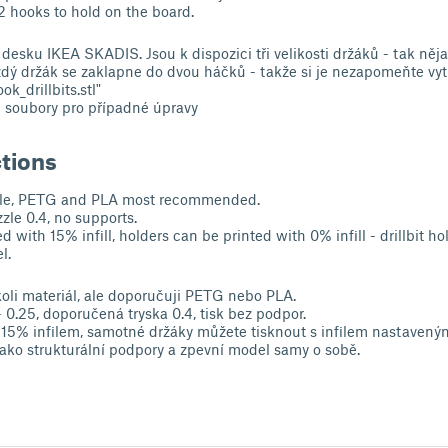
 hooks to hold on the board.
 desku IKEA SKADIS. Jsou k dispozici tři velikosti držáků - tak něj
aždý držák se zaklapne do dvou háčků - takže si je nezapomeňte vyt
k_drillbits.stl"
D soubory pro případné úpravy
ctions
able, PETG and PLA most recommended.
zzle 0.4, no supports.
 with 15% infill, holders can be printed with 0% infill - drillbit h
l.
oli materiál, ale doporučuji PETG nebo PLA.
- 0.25, doporučená tryska 0.4, tisk bez podpor.
 15% infilem, samotné držáky můžete tisknout s infilem nastaveným
 jako strukturální podpory a zpevní model samy o sobě.