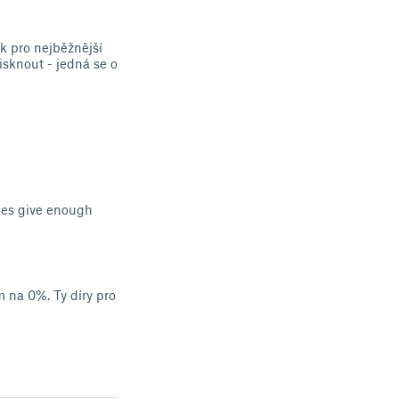
ak pro nejběžnější
isknout - jedná se o
oles give enough
 na 0%. Ty díry pro