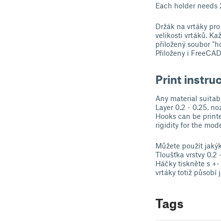
Each holder needs 2
Držák na vrtáky pro
velikosti vrtáků. K
přiložený soubor "hoo
Přiloženy i FreeCA
Print instru
Any material suit
Layer 0.2 - 0.25, no
Hooks can be printed
rigidity for the mode
Můžete použít jakýk
Tloušťka vrstvy 0.2 
Háčky tiskněte s +-
vrtáky totiž působí
Tags