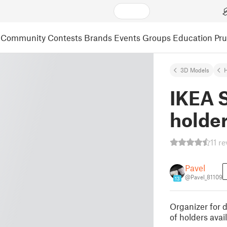
Community
Contests
Brands
Events
Groups
Education
Pr
3D Models
IKEA S
holder
11 r
Pavel
@Pavel_81109
13
Organizer for d
of holders avai