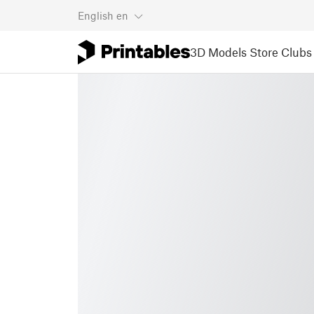
English
en
3D Models
Store
Clubs