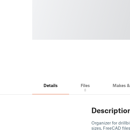
Details
Files
Makes 
8
Descriptio
Organizer for drillb
sizes. FreeCAD files