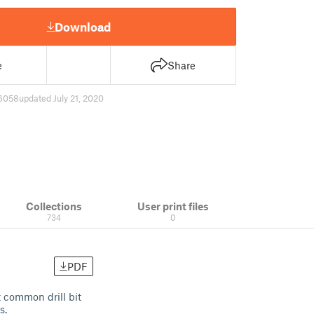
Download
e
Share
6058
updated July 21, 2020
Collections
User print files
734
0
PDF
t common drill bit
s.