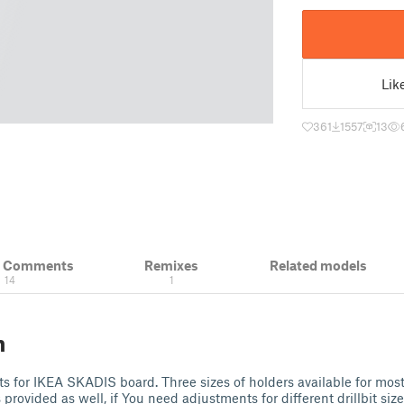
Lik
361
1557
13
& Comments
Remixes
Related models
14
1
n
its for IKEA SKADIS board. Three sizes of holders available for mos
 provided as well, if You need adjustments for different drillbit size