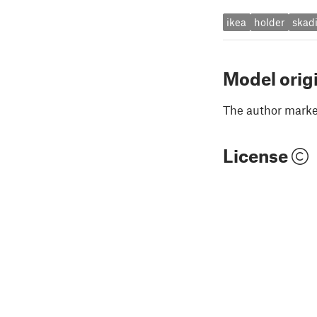
ikea
holder
skad
Model orig
The author marked
License