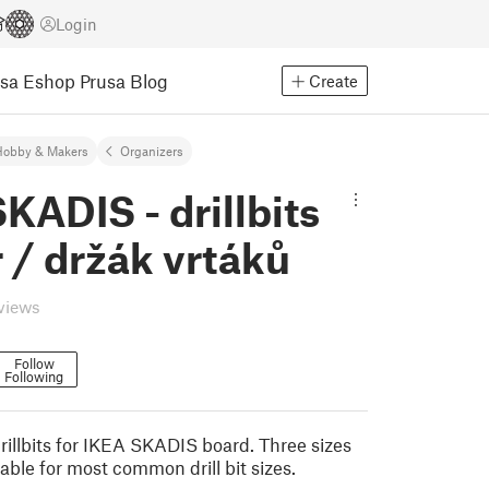
Login
usa Eshop
Prusa Blog
Create
Hobby & Makers
Organizers
KADIS - drillbits
 / držák vrtáků
eviews
Follow
Following
rillbits for IKEA SKADIS board. Three sizes
lable for most common drill bit sizes.