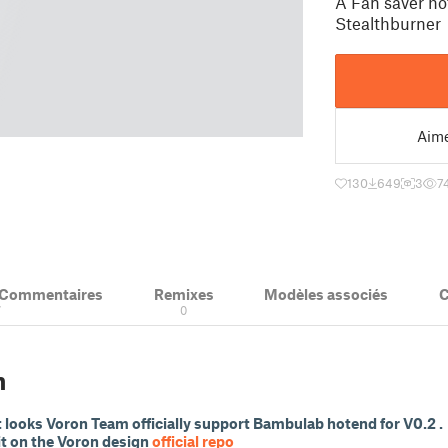
A Fan saver h
Stealthburner
Aim
130
649
3
7
& Commentaires
Remixes
Modèles associés
C
7
0
n
t looks Voron Team officially support Bambulab hotend for V0.2 .
t on the Voron design
official repo