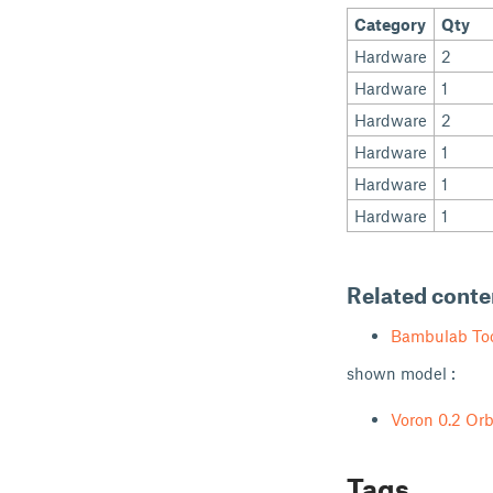
Category
Qty
Hardware
2
Hardware
1
Hardware
2
Hardware
1
Hardware
1
Hardware
1
Related conte
Bambulab Too
shown model :
Voron 0.2 Orb
Tags