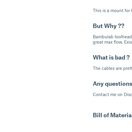
This is a mount fo
But Why ??
Bambulab toolhead i
great max flow. Exis
What is bad ?
The cables are prett
Any questions
Contact me on Dis
Bill of Materia