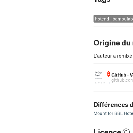
hotend
bambula
Origine du
L'auteur a remixé
GitHub - 
github.co
Différences d
Mount for BBL Hot
Licence