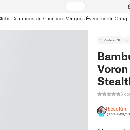
lubs
Communauté
Concours
Marques
Événements
Group
Modèles 3D
Bambu
Voron 
Steal
3 co
fbeauKmi
@fbeauKmi_52
14