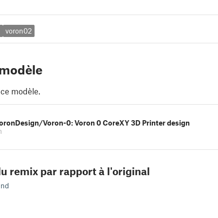
b
voron02
 modèle
 ce modèle.
VoronDesign/Voron-0: Voron 0 CoreXY 3D Printer design
m
u remix par rapport à l'original
end