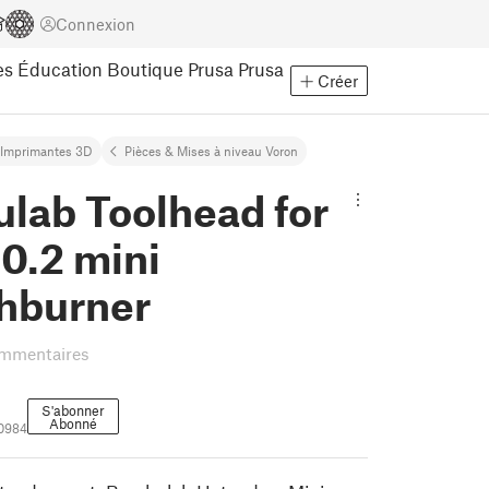
Connexion
es
Éducation
Boutique Prusa
Prusa
Créer
Imprimantes 3D
Pièces & Mises à niveau Voron
lab Toolhead for
0.2 mini
thburner
mmentaires
S'abonner
Abonné
0984