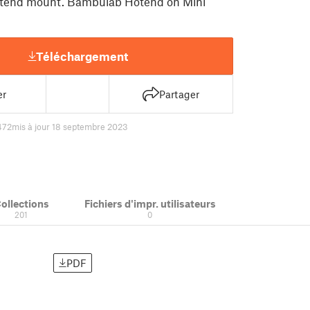
otend mount. Bambulab Hotend on Mini
Téléchargement
er
Partager
472
mis à jour 18 septembre 2023
ollections
Fichiers d'impr. utilisateurs
201
0
PDF