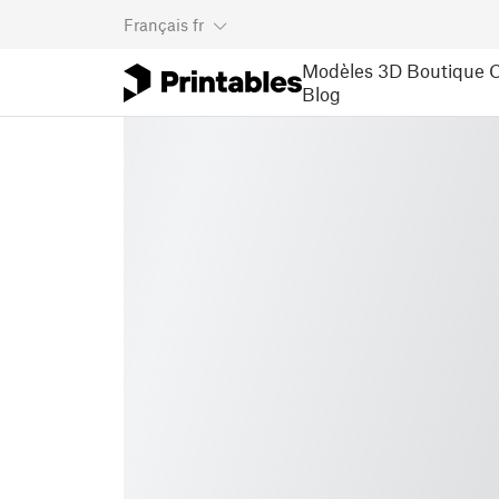
Français
fr
Modèles 3D
Boutique
C
Blog