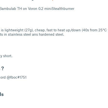
r Bambulab TH on Voron 0.2 miniStealthburner
s lightweight (27g), cheap, fast to heat up/down (40s from 25°C 
ts in stainless steel ans hardened steel.
y short.
 ?
cord @fboc#1751
ls