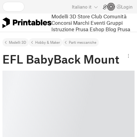
Italiano
it
Login
Modelli 3D
Store
Club
Comunità
Concorsi
Marchi
Eventi
Gruppi
Istruzione
Prusa Eshop
Blog Prusa
Modelli 3D
Hobby & Maker
Parti meccaniche
EFL BabyBack Mount