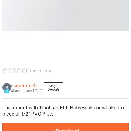
0 recensioni
scooter_seh
Segui
S
Seguiti
@scooter_seh_171544
14
This mount will attach an EFL BabyBack snowflake to a
piece of 1/2" PVC Pipe.
Download