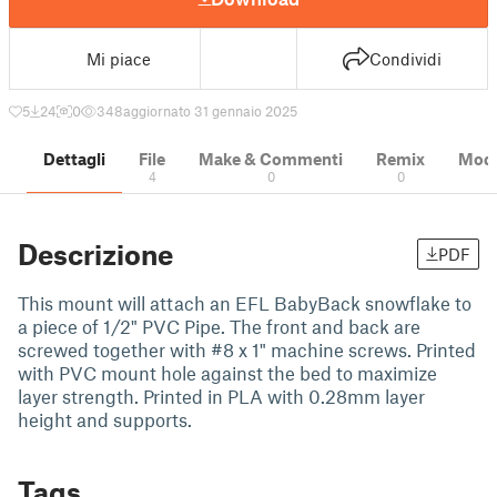
Mi piace
Condividi
5
24
0
348
aggiornato 31 gennaio 2025
Dettagli
File
Make & Commenti
Remix
Model
4
0
0
Descrizione
PDF
This mount will attach an EFL BabyBack snowflake to
a piece of 1/2" PVC Pipe. The front and back are
screwed together with #8 x 1" machine screws. Printed
with PVC mount hole against the bed to maximize
layer strength. Printed in PLA with 0.28mm layer
height and supports.
Tags