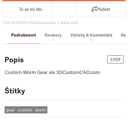
To se mi líbí
Sdílet
21
181
0
1115
aktualizováno 2. ledna 2023
Podrobnosti
Soubory
Výtisky & Komentáře
Re
3
0
Popis
PDF
Custom Worm Gear via 3DCustomCAD.com
Štítky
gear
custom
worm