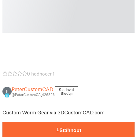
0 hodnocení
PeterCustomCAD
Sledovat
P
Sleduji
@PeterCustomCA_426826
8
Custom Worm Gear via 3DCustomCAD.com
Stáhnout