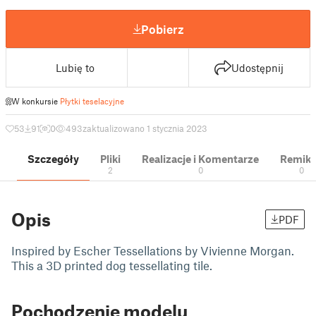
Pobierz
Lubię to
Udostępnij
W konkursie
Płytki teselacyjne
53
91
0
493
zaktualizowano 1 stycznia 2023
Szczegóły
Pliki
Realizacje i Komentarze
Remik
2
0
0
Opis
PDF
Inspired by Escher Tessellations by Vivienne Morgan.
This a 3D printed dog tessellating tile.
Pochodzenie modelu