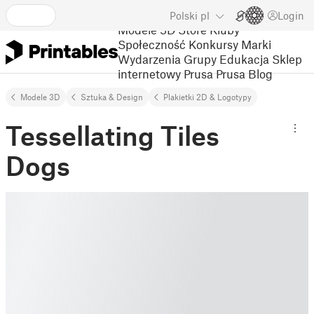
Polski
pl
Login
Modele 3D
Store
Kluby
Społeczność
Konkursy
Marki
Wydarzenia
Grupy
Edukacja
Sklep
internetowy Prusa
Prusa Blog
Modele 3D
Sztuka & Design
Plakietki 2D & Logotypy
Tessellating Tiles
Dogs