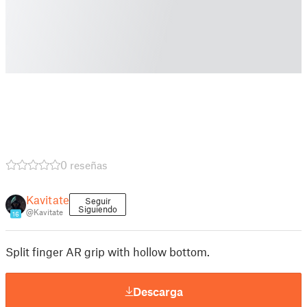
0 reseñas
Kavitate
Seguir
Siguiendo
@Kavitate
16
Split finger AR grip with hollow bottom.
Descarga