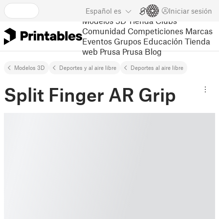
Español
es
Iniciar sesión
Modelos 3D
Tienda
Clubs
Comunidad
Competiciones
Marcas
Eventos
Grupos
Educación
Tienda
web Prusa
Prusa Blog
Modelos 3D
Deportes y al aire libre
Deportes al aire libre
Split Finger AR Grip