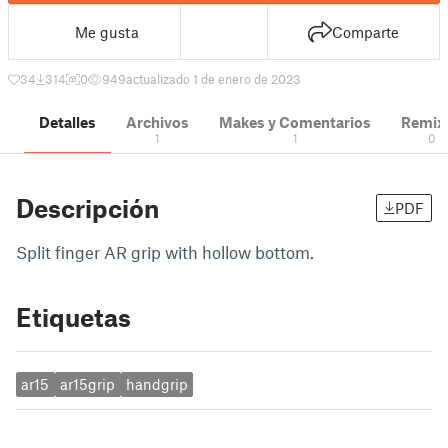
Me gusta
Comparte
34
314
0
949
actualizado 1 de enero de 2023
Detalles
Archivos
Makes y Comentarios
Remix
1
1
0
Descripción
PDF
Split finger AR grip with hollow bottom.
Etiquetas
ar15
ar15grip
handgrip