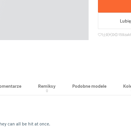
Lubię
1
9
0
159
zak
 Komentarze
Remiksy
Podobne modele
Kol
0
ey can all be hit at once.