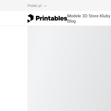
Polski
pl
Modele 3D
Store
Kluby
Blog