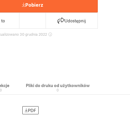
Pobierz
 to
Udostępnij
tualizowano 30 grudnia 2022
ekcje
Pliki do druku od użytkowników
0
0
PDF