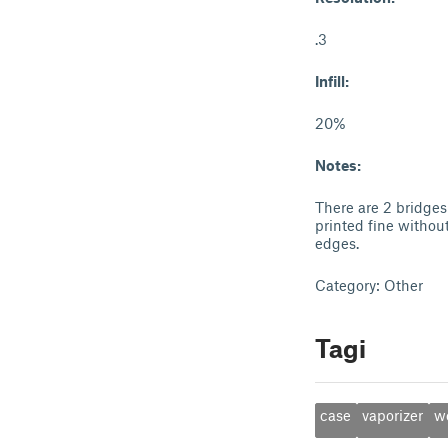
.3
Infill:
20%
Notes:
There are 2 bridges 
printed fine without
edges.
Category: Other
Tagi
case
vaporizer
w