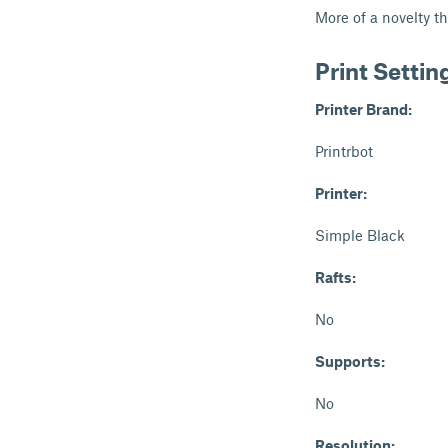
More of a novelty t
Print Settin
Printer Brand:
Printrbot
Printer:
Simple Black
Rafts:
No
Supports:
No
Resolution: