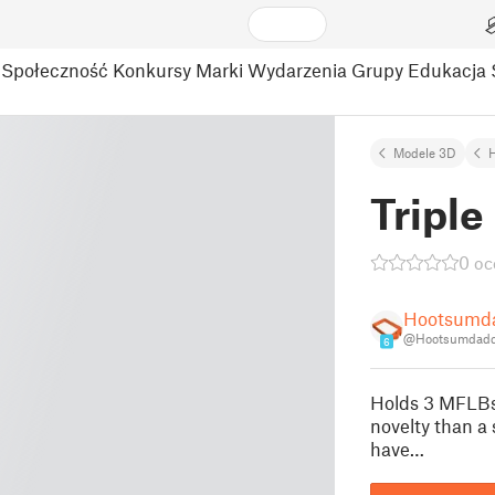
Społeczność
Konkursy
Marki
Wydarzenia
Grupy
Edukacja
Modele 3D
Tripl
0 oc
Hootsumd
@Hootsumdadd
6
Holds 3 MFLBs s
novelty than a 
have…