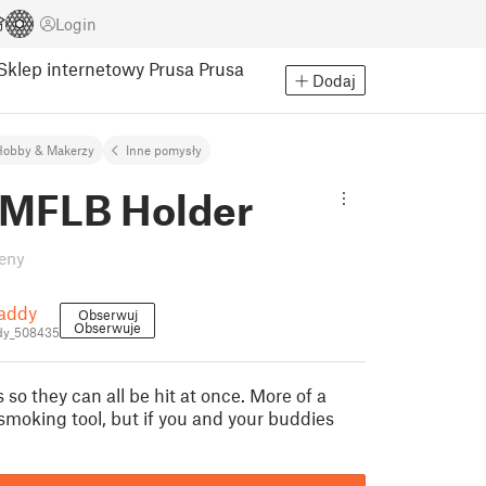
Login
Sklep internetowy Prusa
Prusa
Dodaj
Hobby & Makerzy
Inne pomysły
e MFLB Holder
eny
addy
Obserwuj
Obserwuje
y_508435
o they can all be hit at once. More of a
smoking tool, but if you and your buddies