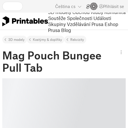
Čeština
cs
Přihlásit se
3D modely
Obchod
Kluby
Komunita
Soutěže
Společnosti
Události
Skupiny
Vzdělávání
Prusa Eshop
Prusa Blog
3D modely
Kostýmy & doplňky
Rekvizity
Mag Pouch Bungee
Pull Tab