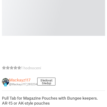
1 hodnocení
Mackayz117
Sledovat
Sleduji
@Mackayz117_283234
7
Pull Tab for Magazine Pouches with Bungee keepers.
AR-15 or AK-style pouches