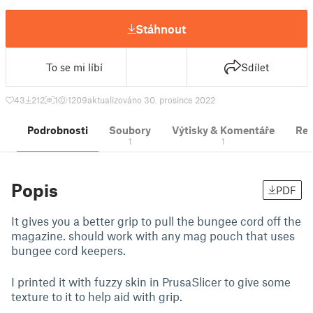
Stáhnout
To se mi líbí
Sdílet
43
212
1
1209
aktualizováno 30. prosince 2022
Podrobnosti
Soubory
Výtisky & Komentáře
Re
1
1
Popis
PDF
It gives you a better grip to pull the bungee cord off the
magazine. should work with any mag pouch that uses
bungee cord keepers.
I printed it with fuzzy skin in PrusaSlicer to give some
texture to it to help aid with grip.