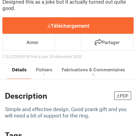
Designed this as a joke but it actually turned out quite
good.
Téléchargement
Aimer
Partager
2
22
0
161
mis à jour 29 décembre 2022
Détails
Fichiers
Fabrications & Commentaires
1
0
Description
PDF
Simple and effective design. Good prank gift and you
will need a bit of support for the ring.
Tags