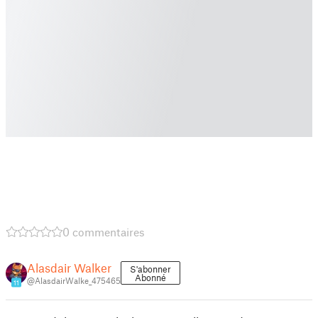
0 commentaires
Alasdair Walker
S'abonner
Abonné
@AlasdairWalke_475465
11