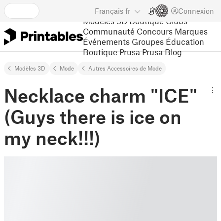
Français
fr
Connexion
Modèles 3D
Boutique
Clubs
Communauté
Concours
Marques
Événements
Groupes
Éducation
Boutique Prusa
Prusa Blog
Modèles 3D
Mode
Autres Accessoires de Mode
Necklace charm "ICE"
(Guys there is ice on
my neck!!!)