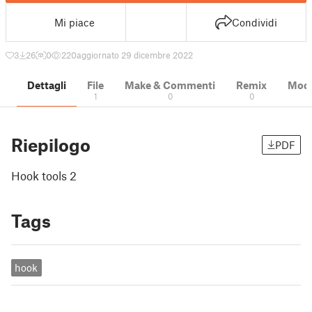
Mi piace
Condividi
3
26
0
220
aggiornato 29 dicembre 2022
Dettagli
File
Make & Commenti
Remix
Model
1
0
0
Riepilogo
PDF
Hook tools 2
Tags
hook