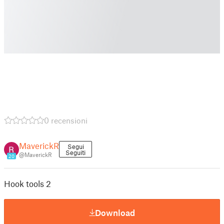
0 recensioni
MaverickR
Segui
Seguiti
@MaverickR
20
Hook tools 2
Download