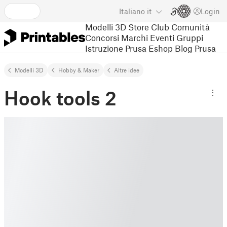
Italiano
it
Login
Modelli 3D
Store
Club
Comunità
Concorsi
Marchi
Eventi
Gruppi
Istruzione
Prusa Eshop
Blog Prusa
Modelli 3D
Hobby & Maker
Altre idee
Hook tools 2