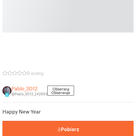
0 oceny
Pablo_3D12
Obserwuj
Obserwuje
@Pablo_3D12_242653
8
Happy New Year
Pobierz