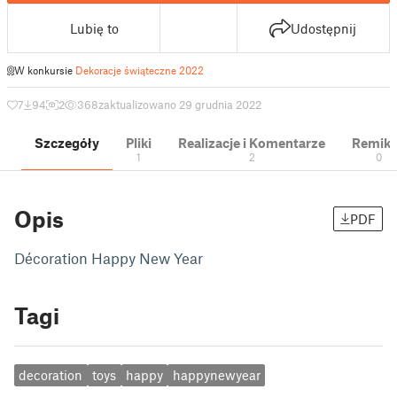
Lubię to
Udostępnij
W konkursie
Dekoracje świąteczne 2022
7
94
2
368
zaktualizowano 29 grudnia 2022
Szczegóły
Pliki
Realizacje i Komentarze
Remik
1
2
0
Opis
PDF
Décoration Happy New Year
Tagi
decoration
toys
happy
happynewyear