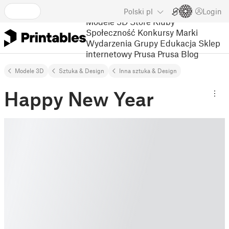
Polski
pl
Login
Modele 3D
Store
Kluby
Społeczność
Konkursy
Marki
Wydarzenia
Grupy
Edukacja
Sklep
internetowy Prusa
Prusa Blog
Modele 3D
Sztuka & Design
Inna sztuka & Design
Happy New Year