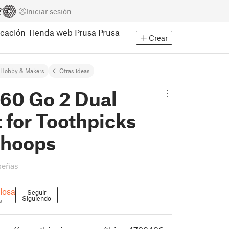
Iniciar sesión
cación
Tienda web Prusa
Prusa
Crear
Hobby & Makers
Otras ideas
360 Go 2 Dual
 for Toothpicks
hoops
señas
losa
Seguir
Siguiendo
a