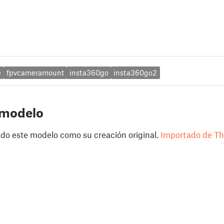
e
fpvcameramount
insta360go
insta360go2
 modelo
do este modelo como su creación original.
Importado de Th