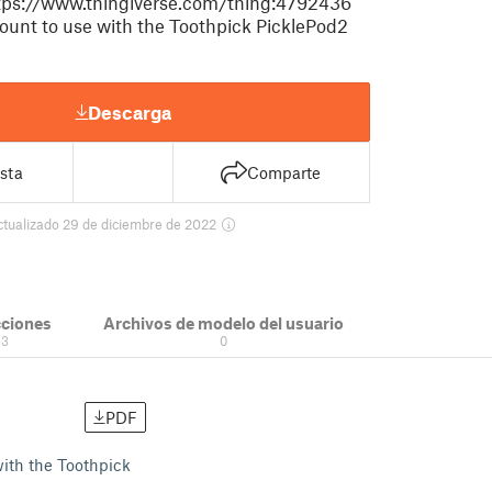
ttps://www.thingiverse.com/thing:4792436
ount to use with the Toothpick PicklePod2
Descarga
sta
Comparte
ctualizado 29 de diciembre de 2022
cciones
Archivos de modelo del usuario
3
0
PDF
ith the Toothpick