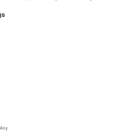
gs
Any