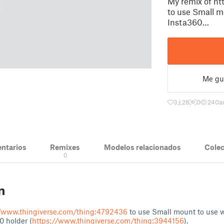
My remix of h
to use Small m
Insta360…
Me gu
3
28
0
240
a
ntarios
Remixes
Modelos relacionados
Cole
0
n
//www.thingiverse.com/thing:4792436
to use Small mount to use w
0 holder (
https://www.thingiverse.com/thing:3944156
).