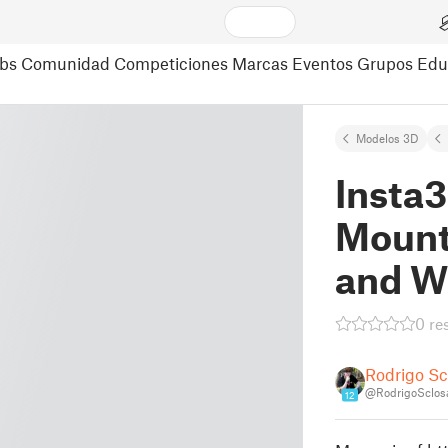
bs
Comunidad
Competiciones
Marcas
Eventos
Grupos
Edu
Modelos 3D
Insta
Mount
and W
0 re
Rodrigo Sc
@RodrigoSclos
12