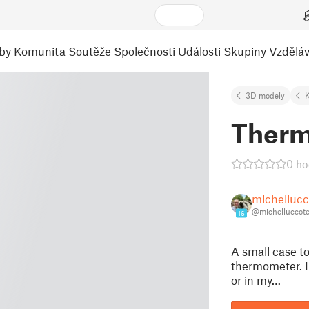
by
Komunita
Soutěže
Společnosti
Události
Skupiny
Vzděláv
3D modely
K
Therm
0 ho
michellucc
@michelluccot
16
A small case 
thermometer. H
or in my…