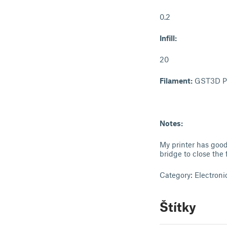
0.2
Infill:
20
Filament:
GST3D P
Notes:
My printer has good
bridge to close the 
Category: Electroni
Štítky