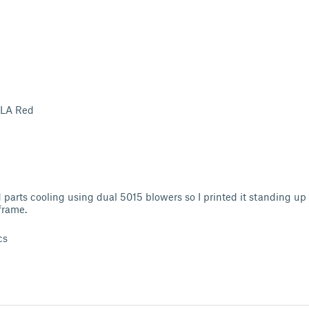
LA Red
 parts cooling using dual 5015 blowers so I printed it standing up
frame.
cs