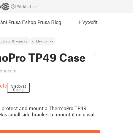
Přihlásit se
ání
Prusa Eshop
Prusa Blog
Vytvořit
utilství & koníčky
Elektronika
oPro TP49 Case
dnocení
ote
Sledovat
Sleduji
e
to protect and mount a ThermoPro TP49
as small side bracket to mount it on a wall