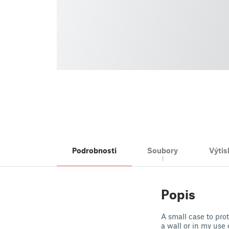
Podrobnosti
Soubory
Výtis
1
Popis
A small case to pr
a wall or in my use