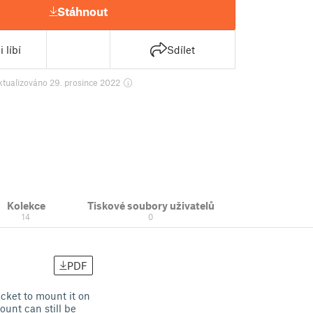
Stáhnout
 líbí
Sdílet
ktualizováno 29. prosince 2022
Kolekce
Tiskové soubory uživatelů
14
0
PDF
cket to mount it on
ount can still be