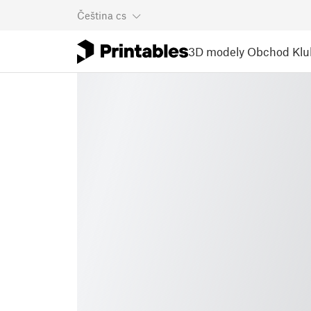
Čeština
cs
3D modely
Obchod
Klu