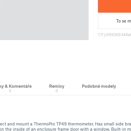
To se mi
7
35
0
340
a
ky & Komentáře
Remixy
Podobné modely
0
0
otect and mount a ThermoPro TP49 thermometer. Has small side bra
 on the inside of an enclosure frame door with a window. Built-in m