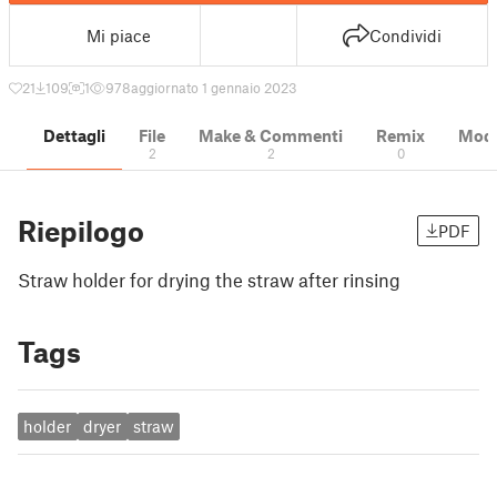
Mi piace
Condividi
21
109
1
978
aggiornato 1 gennaio 2023
Dettagli
File
Make & Commenti
Remix
Model
2
2
0
Riepilogo
PDF
Straw holder for drying the straw after rinsing
Tags
holder
dryer
straw