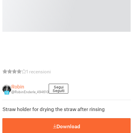
1 recensioni
Robin
Segui
Seguiti
@RobinEnderle_494610
15
Straw holder for drying the straw after rinsing
Download