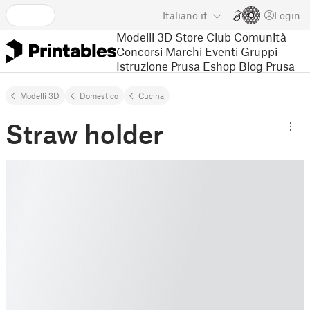
Italiano
it
Login
Modelli 3D
Store
Club
Comunità
Concorsi
Marchi
Eventi
Gruppi
Istruzione
Prusa Eshop
Blog Prusa
Modelli 3D
Domestico
Cucina
Straw holder