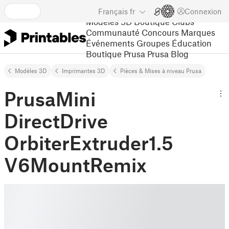
Français
fr
Connexion
Modèles 3D
Boutique
Clubs
Communauté
Concours
Marques
Événements
Groupes
Éducation
Boutique Prusa
Prusa Blog
Modèles 3D
Imprimantes 3D
Pièces & Mises à niveau Prusa
PrusaMini
DirectDrive
OrbiterExtruder1.5
V6MountRemix