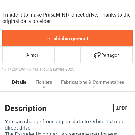
I made it to make PrusaMINI+ direct drive. Thanks to the
original data provider
Téléchargement
Aimer
Partager
11
21
0
461
mis à jour 2 janvier 2023
Détails
Fichiers
Fabrications & Commentaires
4
0
Description
PDF
You can change from original data to OrbiterExtruder
direct drive.
The Extruder fixing part is a separate part for easy