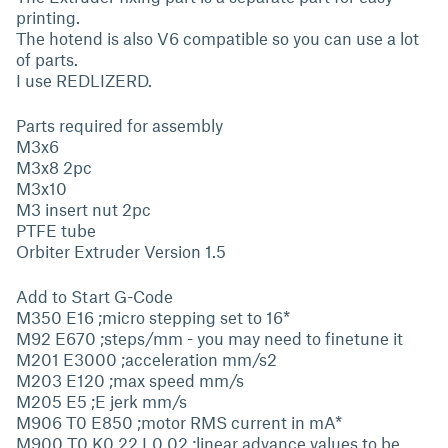
printing.
The hotend is also V6 compatible so you can use a lot
of parts.
I use REDLIZERD.
Parts required for assembly
M3x6
M3x8 2pc
M3x10
M3 insert nut 2pc
PTFE tube
Orbiter Extruder Version 1.5
Add to Start G-Code
M350 E16 ;micro stepping set to 16*
M92 E670 ;steps/mm - you may need to finetune it
M201 E3000 ;acceleration mm/s2
M203 E120 ;max speed mm/s
M205 E5 ;E jerk mm/s
M906 T0 E850 ;motor RMS current in mA*
M900 T0 K0.22 L0.02 ;linear advance values to be