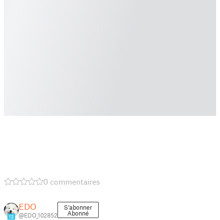
0 commentaires
EDO
S'abonner
Abonné
@EDO_102852
13