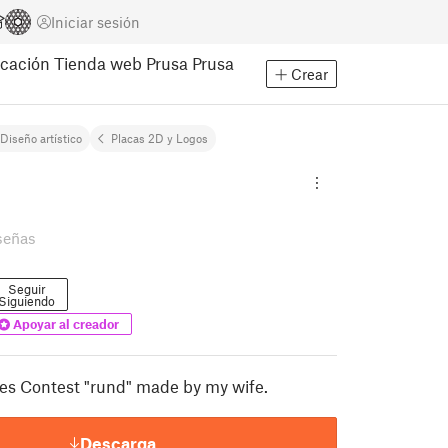
Iniciar sesión
cación
Tienda web Prusa
Prusa
Crear
Diseño artístico
Placas 2D y Logos
señas
Seguir
Siguiendo
Apoyar al creador
iles Contest "rund" made by my wife.
Descarga