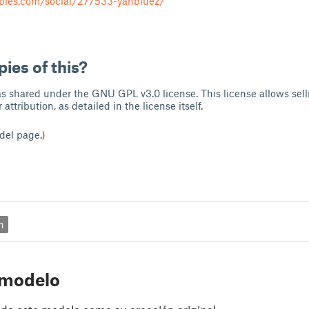
ables.com/social/277533-yahbluez/
pies of this?
as shared under the GNU GPL v3.0 license. This license allows sell
attribution, as detailed in the license itself.
odel page.)
n
 modelo