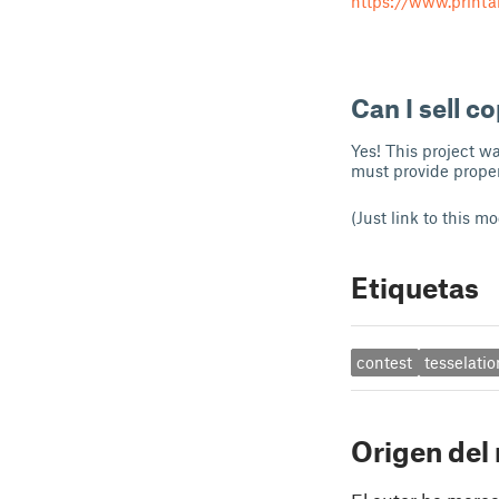
https://www.print
Can I sell co
Yes! This project w
must provide proper 
(Just link to this m
Etiquetas
contest
tesselatio
Origen del