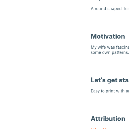
A round shaped Tess
Motivation
My wife was fascina
some own patterns.
Let's get st
Easy to print with 
Attribution