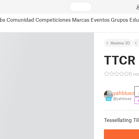
bs
Comunidad
Competiciones
Marcas
Eventos
Grupos
Edu
Modelos 3D
TTCR
0 re
yahbluez
@yahbluez
30
Tessellating T