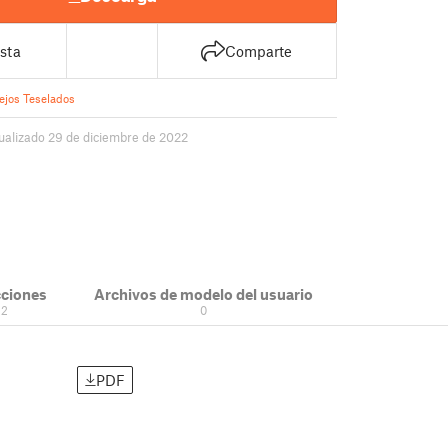
sta
Comparte
ejos Teselados
ualizado 29 de diciembre de 2022
cciones
Archivos de modelo del usuario
2
0
PDF