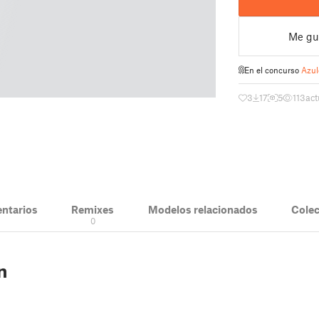
Me gu
En el concurso
Azul
3
17
5
113
act
ntarios
Remixes
Modelos relacionados
Cole
0
n