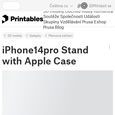
Čeština
cs
Přihlásit se
3D modely
Obchod
Kluby
Komunita
Soutěže
Společnosti
Události
Skupiny
Vzdělávání
Prusa Eshop
Prusa Blog
3D modely
Gadgety
Přenosná zařízení
iPhone14pro Stand
with Apple Case