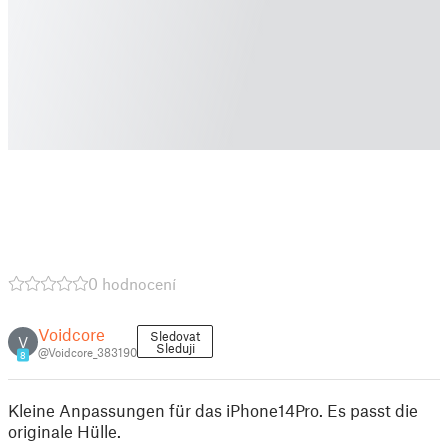
0 hodnocení
Voidcore
Sledovat
V
Sleduji
@Voidcore_383190
8
Kleine Anpassungen für das iPhone14Pro. Es passt die
originale Hülle.