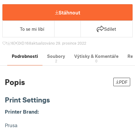
Stáhnout
To se mi líbí
Sdílet
1
16
0
168
aktualizováno 29. prosince 2022
Podrobnosti
Soubory
Výtisky & Komentáře
Re
2
0
Popis
PDF
Print Settings
Printer Brand:
Prusa