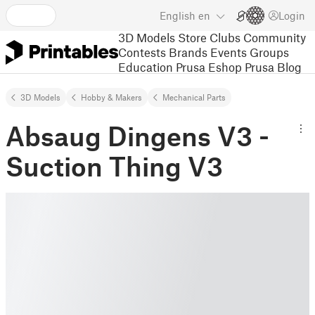
English
en
Login
3D Models
Store
Clubs
Community
Contests
Brands
Events
Groups
Education
Prusa Eshop
Prusa Blog
3D Models
Hobby & Makers
Mechanical Parts
Absaug Dingens V3 -
Suction Thing V3