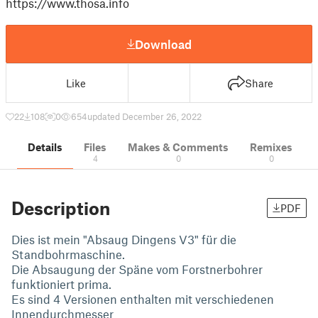
https://www.thosa.info
Download
Like
Share
22
108
0
654
updated December 26, 2022
Details
Files
Makes & Comments
Remixes
4
0
0
Description
PDF
Dies ist mein "Absaug Dingens V3" für die
Standbohrmaschine.
Die Absaugung der Späne vom Forstnerbohrer
funktioniert prima.
Es sind 4 Versionen enthalten mit verschiedenen
Innendurchmesser