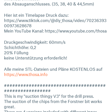
des Absauganschlusses. (35, 38, 40 & 44,5mm)
Hier ist ein Timelapse Druck dazu:
https://www.tiktok.com/@diy_thosa/video/70236393
00973628678
Mein YouTube Kanal: https://www.youtube.com/thosa
Druckgeschwindigkeit: 60mm/s
Schichthöhe: 0,2
20% Füllung
keine Unterstützung erforderlich!
Alle meine STL-Dateien und Pläne KOSTENLOS auf
https://www.thosa.info
#####################################
#################
This is my "suction thingy V3" for the drill press.
The suction of the chips from the Forstner bit works
great.
There are 4 versions included with different inner