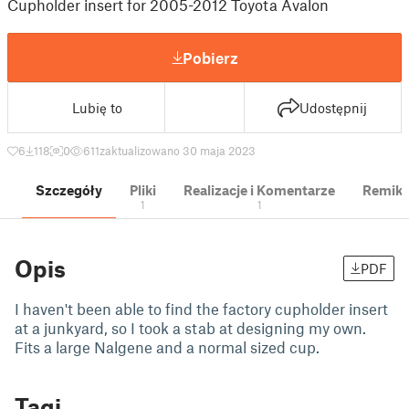
Cupholder insert for 2005-2012 Toyota Avalon
Pobierz
Lubię to
Udostępnij
6
118
0
611
zaktualizowano 30 maja 2023
Szczegóły
Pliki
Realizacje i Komentarze
Remik
1
1
Opis
PDF
I haven't been able to find the factory cupholder insert
at a junkyard, so I took a stab at designing my own.
Fits a large Nalgene and a normal sized cup.
Tagi