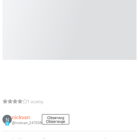
1 oceny
nickvan
Obserwuj
N
Obserwuje
@nickvan_247038
9