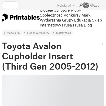
Polski
pl
Login
Modele 3D
Store
Kluby
Społeczność
Konkursy
Marki
Wydarzenia
Grupy
Edukacja
Sklep
internetowy Prusa
Prusa Blog
Modele 3D
Hobby & Makerzy
Motoryzacja
Toyota Avalon
Cupholder Insert
(Third Gen 2005-2012)