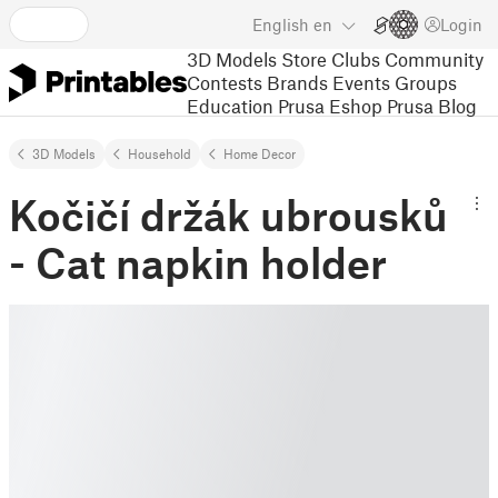
English
en
Login
3D Models
Store
Clubs
Community
Contests
Brands
Events
Groups
Education
Prusa Eshop
Prusa Blog
3D Models
Household
Home Decor
Kočičí držák ubrousků
- Cat napkin holder