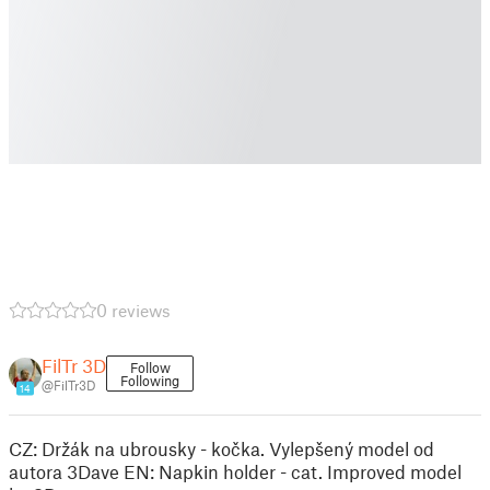
0 reviews
FilTr 3D
Follow
Following
@FilTr3D
14
CZ: Držák na ubrousky - kočka. Vylepšený model od
autora 3Dave EN: Napkin holder - cat. Improved model