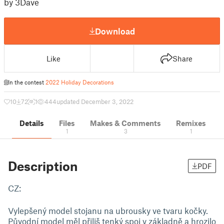
by 3Dave
Download
Like
Share
In the contest
2022 Holiday Decorations
10
72
1
444
updated December 3, 2022
Details
Files
Makes & Comments
Remixes
1
3
1
Description
PDF
CZ:
Vylepšený model stojanu na ubrousky ve tvaru kočky.
Původní model měl přiliš tenký spoj v základně a hrozilo